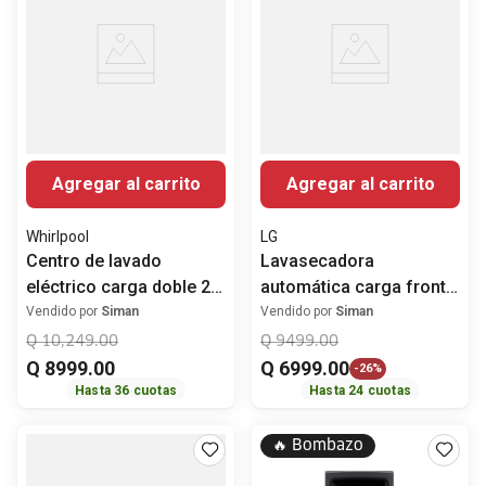
Agregar al carrito
Agregar al carrito
Whirlpool
LG
Centro de lavado
Lavasecadora
eléctrico carga doble 20
automática carga frontal
kg 7MWET4027HW
inverter AI DD 20 kg /10
Vendido por
Siman
Vendido por
Siman
Whirlpool
kg WD20EWNT6PC LG
Q
10
,
249
.
00
Q
9499
.
00
Q
8999
.
00
Q
6999
.
00
-
26%
Hasta
36
cuotas
Hasta
24
cuotas
🔥 Bombazo