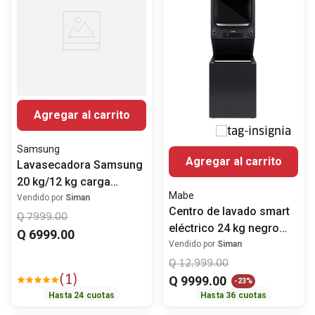
Agregar al carrito
Samsung
Agregar al carrito
Lavasecadora Samsung
20 kg/12 kg carga
Mabe
frontal
Vendido por
Siman
Centro de lavado smart
WD20T6300GP/AX
Q
7999
.
00
eléctrico 24 kg negro
Q
6999
.
00
Mabe MCL2440EPDG0
Vendido por
Siman
Q
12
,
999
.
00
(
1
)
Q
9999
.
00
-
23%
Hasta
24
cuotas
Hasta
36
cuotas