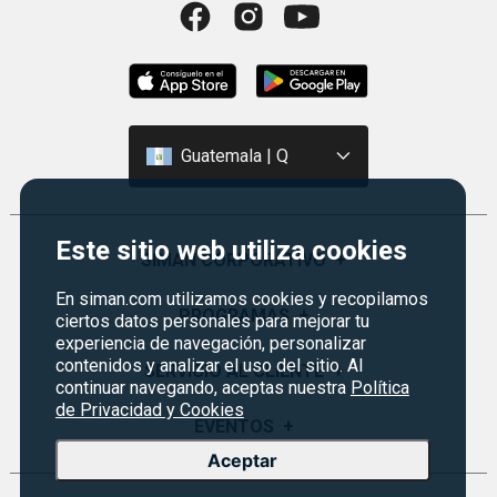
Guatemala | Q
Este sitio web utiliza cookies
SIMAN CORPORATIVO
+
En siman.com utilizamos cookies y recopilamos
Quiénes Somos
PROGRAMAS
+
ciertos datos personales para mejorar tu
experiencia de navegación, personalizar
Visión y Misión
contenidos y analizar el uso del sitio. Al
Monedero
SERVICIO AL CLIENTE
+
Historia
continuar navegando, aceptas nuestra
Política
Certificados de Regalo
de Privacidad y Cookies
Sucursales
Preguntas Frecuentes
EVENTOS
+
Siman PRO
Servicios
Aceptar
Política de devoluciones y garantías
Credisiman
Rebajas
Empleos Siman
Contáctenos