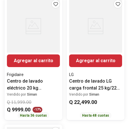
Agregar al carrito
Agregar al carrito
Frigidaire
LG
Centro de lavado
Centro de lavado LG
eléctrico 20 kg
carga frontal 25 kg/22
FLCE7522AW Frigidaire
kg inverter ai dd
Vendido por
Siman
Vendido por
Siman
WK25BS6E
Q
22
,
499
.
00
Q
11
,
999
.
00
Q
9999
.
00
-
17%
Hasta
36
cuotas
Hasta
48
cuotas