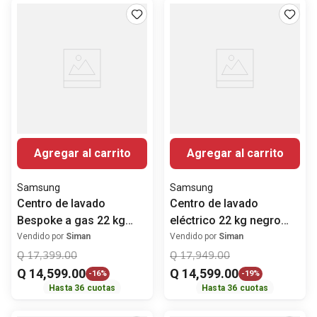
Agregar al carrito
Agregar al carrito
Samsung
Samsung
Centro de lavado
Centro de lavado
Bespoke a gas 22 kg
eléctrico 22 kg negro
Inverter
Samsung Bespoke
Vendido por
Siman
Vendido por
Siman
WH22DBH570PVAP
WH22DBH570EVAP
Q
17
,
399
.
00
Q
17
,
949
.
00
Samsung
Q
14
,
599
.
00
Q
14
,
599
.
00
-
16%
-
19%
Hasta
36
cuotas
Hasta
36
cuotas