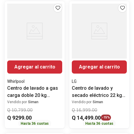
Agregar al carrito
Agregar al carrito
Whirlpool
LG
Centro de lavado a gas
Centro de lavado y
carga doble 20 kg
secado eléctrico 22 kg
7MWGT4027HW
torre blanco Inverter
Vendido por
Siman
Vendido por
Siman
Whirlpool.
WK22WS6PE LG
Q
10
,
799
.
00
Q
16
,
999
.
00
Q
9299
.
00
Q
14
,
499
.
00
-
15%
Hasta
36
cuotas
Hasta
36
cuotas