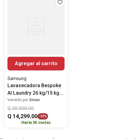
Agregar al carrito
Samsung
Lavasecadora Bespoke
AI Laundry 26 kg/15 kg
blanco
Vendido por
Siman
WD26FB8690BEAP
Q
20
,
900
.
00
Samsung
Q
14
,
299
.
00
-
32%
Hasta
36
cuotas