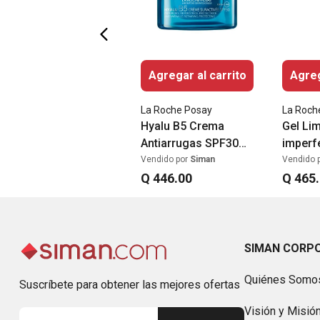
Agregar al carrito
Agreg
La Roche Posay
La Roch
Hyalu B5 Crema
Gel Lim
Antiarrugas SPF30
imperf
50ml
Effacla
Vendido por
Siman
Vendido 
Q
446
.
00
exfoli
Q
465
.
SIMAN CORP
Quiénes Somo
Suscríbete para obtener las mejores ofertas
Visión y Misió