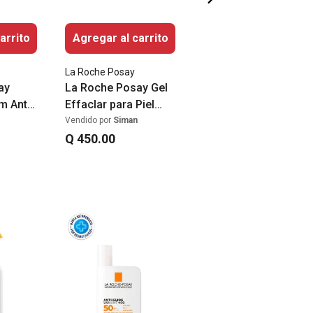
arrito
Agregar al carrito
La Roche Posay
ay
La Roche Posay Gel
m Anti
Effaclar para Piel
Grasa 400ml
Vendido por
Siman
Q
450
.
00