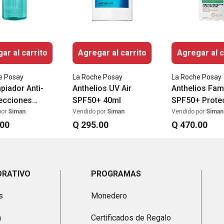
ar al carrito
Agregar al carrito
Agregar al c
e Posay
La Roche Posay
La Roche Posay
piador Anti-
Anthelios UV Air
Anthelios Fam
ecciones
SPF50+ 40ml
SPF50+ Prote
r Micro-
Solar 300ml
por
Siman
Vendido por
Siman
Vendido por
Siman
ante 400ml
00
Q
295
.
00
Q
470
.
00
ORATIVO
PROGRAMAS
s
Monedero
n
Certificados de Regalo