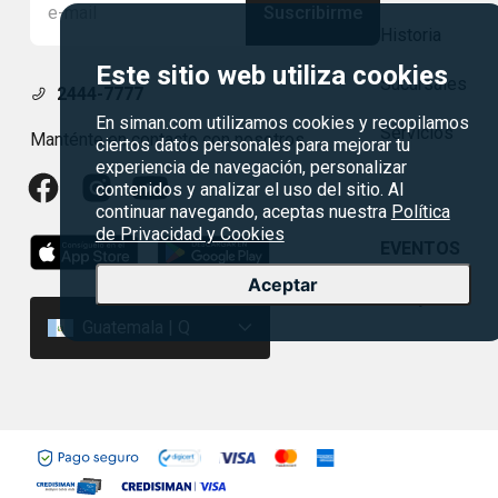
Suscribirme
Historia
Este sitio web utiliza cookies
Sucursales
2444-7777
En siman.com utilizamos cookies y recopilamos
Servicios
Manténte en contacto con nosotros
ciertos datos personales para mejorar tu
experiencia de navegación, personalizar
contenidos y analizar el uso del sitio. Al
continuar navegando, aceptas nuestra
Política
de Privacidad y Cookies
EVENTOS
Aceptar
Rebajas
Guatemala | Q