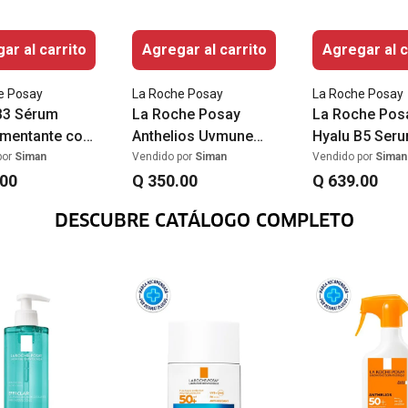
ar al carrito
Agregar al carrito
Agregar al c
e Posay
La Roche Posay
La Roche Posay
B3 Sérum
La Roche Posay
La Roche Pos
mentante con
Anthelios Uvmune
Hyalu B5 Seru
amida
400 Oil Control Fluido
Arrugas 30ml
por
Siman
Vendido por
Siman
Vendido por
Siman
00
Protector solar
Q
350
.
00
Q
639
.
00
SPF50+ 50ml
DESCUBRE CATÁLOGO COMPLETO