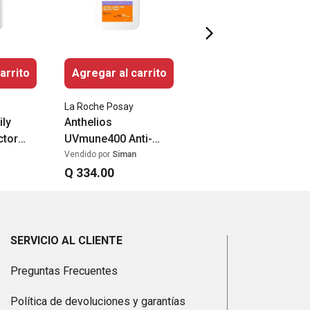
arrito
Agregar al carrito
La Roche Posay
ily
Anthelios
ctor
UVmune400 Anti-
manchas 50ml
Vendido por
Siman
Q
334
.
00
SERVICIO AL CLIENTE
Preguntas Frecuentes
Política de devoluciones y garantías