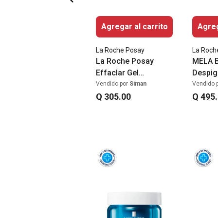
Agregar al carrito
Agreg
La Roche Posay
La Roch
La Roche Posay
MELA 
Effaclar Gel
Despig
Limpiador Para Piel
Niacin
Vendido por
Siman
Vendido 
Grasa 300ml
Q
305
.
00
Q
495
.