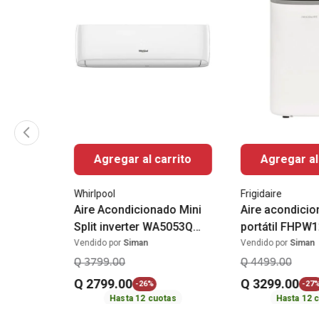
Agregar al carrito
Agregar al
Whirlpool
Frigidaire
Aire Acondicionado Mini
Aire acondici
Split inverter WA5053Q
portátil FHPW
11,000 BTU Whirlpool
12,000 BTU Fri
Vendido por
Siman
Vendido por
Siman
Q
3799
.
00
Q
4499
.
00
Q
2799
.
00
Q
3299
.
00
-
26%
-
27
Hasta
12
cuotas
Hasta
12
c