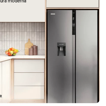
cura moderna
do