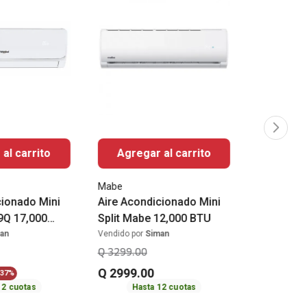
al carrito
Agregar al carrito
Mabe
cionado Mini
Aire Acondicionado Mini
9Q 17,000
Split Mabe 12,000 BTU
ol
an
Vendido por
Siman
Q
3299
.
00
Q
2999
.
00
37%
12
cuotas
Hasta
12
cuotas