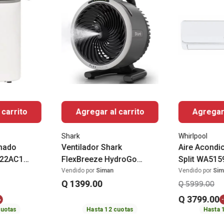
 carrito
Agregar al carrito
Agregar 
Shark
Whirlpool
onado
Ventilador Shark
Aire Acondi
122AC1
FlexBreeze HydroGo
Split WA515
gidaire
portátil FA052
BTU Whirlpo
Vendido por
Siman
Vendido por
Sim
Q
1399
.
00
Q
5999
.
00
Q
3799
.
00
%
-
uotas
Hasta
12
cuotas
Hasta