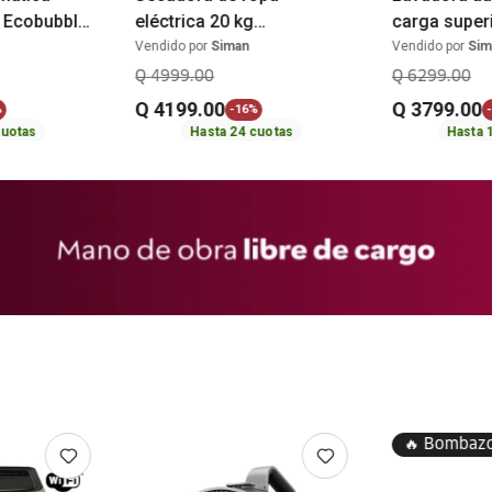
r Ecobubble
eléctrica 20 kg
carga super
G6442BWAP
DVE20T6000W/AP
LMA72215C
Vendido por
Siman
Vendido por
Sim
Samsung
Q
4999
.
00
Q
6299
.
00
Q
4199
.
00
Q
3799
.
00
%
-
16%
-
uotas
Hasta
24
cuotas
Hasta
🔥 Bombaz