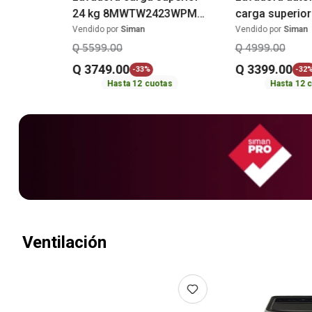
24 kg 8MWTW2423WPM
carga superio
Whirlpool
19 kg WA19C
Vendido por
Siman
Vendido por
Siman
Samsung
Q
5599
.
00
Q
4999
.
00
Q
3749
.
00
Q
3399
.
00
-
33%
-
32
Hasta
12
cuotas
Hasta
12
c
Ventilación