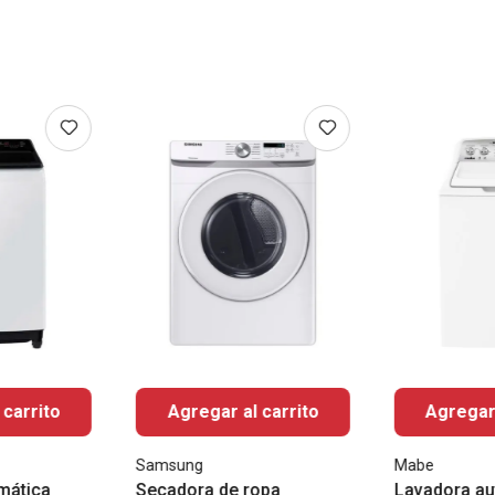
 carrito
Agregar al carrito
Agregar 
Samsung
Mabe
mática
Secadora de ropa
Lavadora au