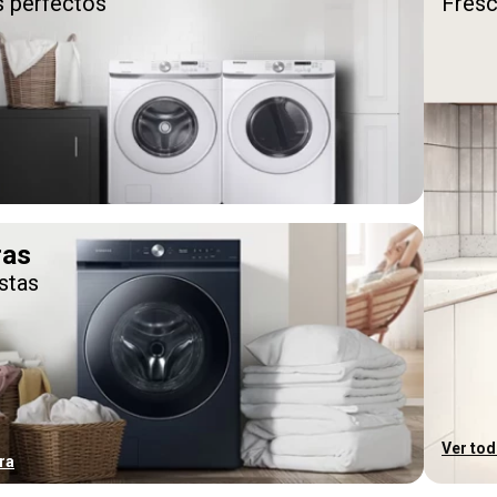
s perfectos
Fres
ras
stas
Ver to
ra