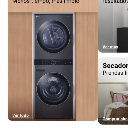
Menos tiempo, más limpio
resultado
Ver más
Secado
Prendas li
Ver todo
Comprar aho