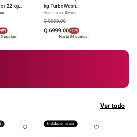
ior 22 kg
kg TurboWash
BAB0 Mabe
WM25BV2S6BR LG
an
Vendido por
Siman
Q
9999
.
00
Q
6999
.
00
40%
-
30%
12
cuotas
Hasta
24
cuotas
Ver todo
o
Instalación gratis