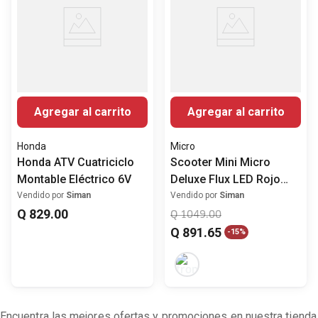
Agregar al carrito
Agregar al carrito
Honda
Micro
Honda ATV Cuatriciclo
Scooter Mini Micro
Montable Eléctrico 6V
Deluxe Flux LED Rojo
para Niños Ajustable
Vendido por
Siman
Vendido por
Siman
Q
829
.
00
Q
1049
.
00
Q
891
.
65
-
15%
Encuentra las mejores ofertas y promociones en nuestra tienda