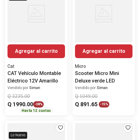
Agregar al carrito
Agregar al carrito
Cat
Micro
CAT Vehículo Montable
Scooter Micro Mini
Eléctrico 12V Amarillo
Deluxe verde LED
Vendido por
Siman
Vendido por
Siman
Q
3235
.
00
Q
1049
.
00
Q
1990
.
00
Q
891
.
65
-
38%
-
15%
Hasta
12
cuotas
Lo Nuevo