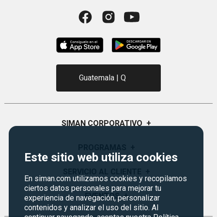
Guatemala | Q
SIMAN CORPORATIVO
+
Quiénes Somos
PROGRAMAS
+
Este sitio web utiliza cookies
Visión y Misión
Monedero
SERVICIO AL CLIENTE
+
Historia
En siman.com utilizamos cookies y recopilamos
Certificados de Regalo
ciertos datos personales para mejorar tu
Sucursales
Preguntas Frecuentes
EVENTOS
+
experiencia de navegación, personalizar
Siman PRO
contenidos y analizar el uso del sitio. Al
Servicios
Política de devoluciones y garantías