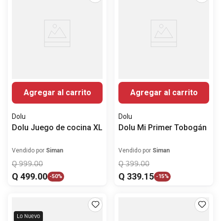
Agregar al carrito
Agregar al carrito
Dolu
Dolu
Dolu Juego de cocina XL
Dolu Mi Primer Tobogán
Vendido por
Siman
Vendido por
Siman
Q
999
.
00
Q
399
.
00
Q
499
.
00
Q
339
.
15
-
50%
-
15%
Lo Nuevo