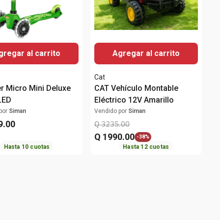
gregar al carrito
Agregar al carrito
Cat
r Micro Mini Deluxe
CAT Vehículo Montable
LED
Eléctrico 12V Amarillo
por
Siman
Vendido por
Siman
9
.
00
Q
3235
.
00
Q
1990
.
00
-
38%
Hasta
10
cuotas
Hasta
12
cuotas