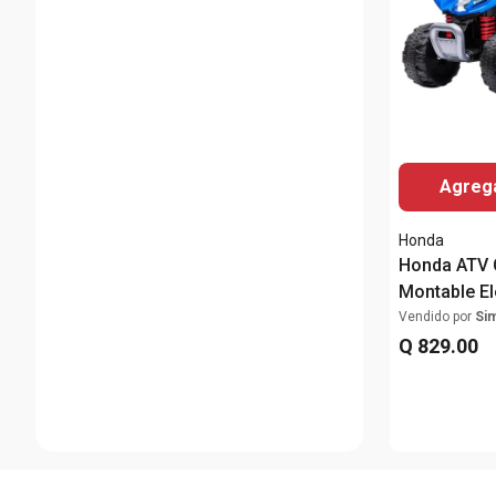
Agrega
Honda
Honda ATV C
Montable El
Vendido por
Si
Q
829
.
00