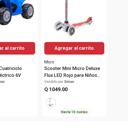
r al carrito
Agregar al carrito
Micro
uatriciclo
Scooter Mini Micro Deluxe
éctrico 6V
Flux LED Rojo para Niños
Ajustable
man
Vendido por
Siman
Q
1049
.
00
Hasta
10
cuotas