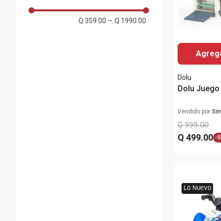
Q 359.00
–
Q 1990.00
Agrega
Dolu
Dolu Juego 
Vendido por
Si
Q
999
.
00
Q
499
.
00
-
5
Lo Nuevo