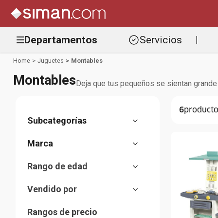
Departamentos
Servicios
|
Juguetes
Montables
Montables
Deja que tus pequeños se sientan grande 
6
Scooters
Micro
Rango de edad
Dolu
5 a 7 años
Honda
Vendido por
2-5 años
Cat
Almacenes Siman
Rangos de precio