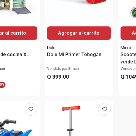
r al carrito
Agregar al carrito
A
Dolu
Micro
de cocina XL
Dolu Mi Primer Tobogán
Scoote
verde 
man
Vendido por
Siman
Vendido 
Q
399
.
00
Q
104
0%