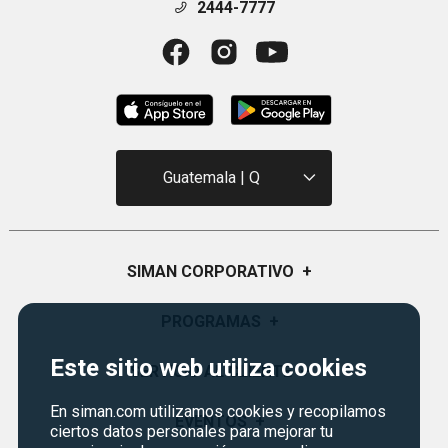
2444-7777
Guatemala | Q
SIMAN CORPORATIVO
+
Quiénes Somos
PROGRAMAS
+
Visión y Misión
Este sitio web utiliza cookies
Monedero
SERVICIO AL CLIENTE
+
Historia
Certificados de Regalo
En siman.com utilizamos cookies y recopilamos
Sucursales
Preguntas Frecuentes
EVENTOS
+
ciertos datos personales para mejorar tu
Siman PRO