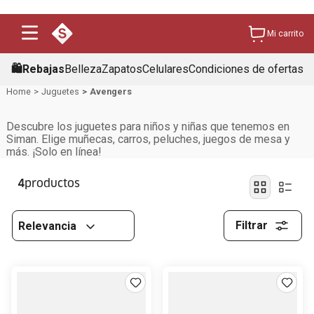
Mi carrito
🛍️Rebajas
Belleza
Zapatos
Celulares
Condiciones de ofertas
Juguetes
Avengers
Descubre los juguetes para niños y niñas que tenemos en
Siman. Elige muñecas, carros, peluches, juegos de mesa y
más. ¡Solo en línea!
4
Filtrar
Relevancia