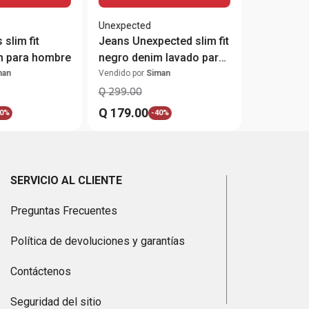
Unexpected
slim fit
Jeans Unexpected slim fit
m para hombre
negro denim lavado para
hombre
man
Vendido por
Siman
Q
299
.
00
Q
179
.
00
0%
-
40%
SERVICIO AL CLIENTE
Preguntas Frecuentes
Política de devoluciones y garantías
Contáctenos
Seguridad del sitio