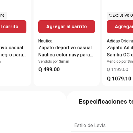
ine
Exclusivo O
l carrito
Agregar al carrito
Agregar 
Nautica
Adidas Origin
ivo casual
Zapato deportivo casual
Zapato Adid
negro para
Nautica color navy para
Samba OG d
hombre
casual blan
n
Vendido por
Siman
Vendido por
Si
Q
499
.
00
hombre
Q
1199
.
00
Q
1079
.
10
Especificaciones t
Estilo de Levis
 
