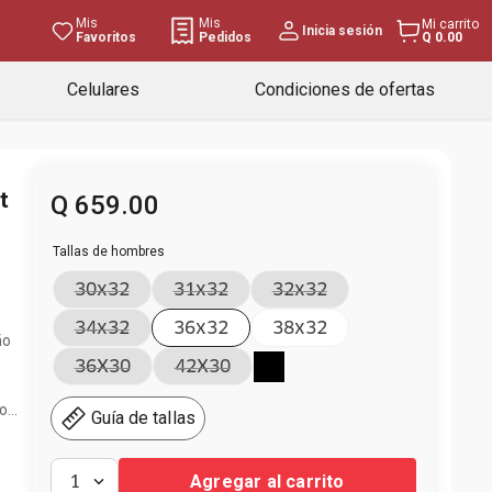
Mis
Mis
Mi carrito
Inicia sesión
Favoritos
Pedidos
Q 0.00
Celulares
Condiciones de ofertas
t
Q
659
.
00
Tallas de hombres
30x32
31x32
32x32
34x32
36x32
38x32
ño
36X30
42X30
con
Guía de tallas
on
Agregar al carrito
1