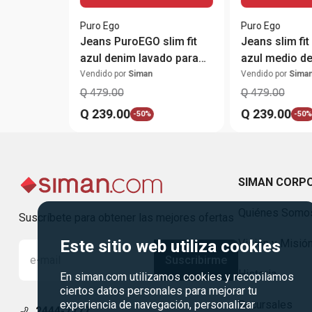
Puro Ego
Puro Ego
Jeans PuroEGO slim fit
Jeans slim fi
azul denim lavado para
azul medio d
hombre
hombre
Vendido por
Siman
Vendido por
Sima
Q
479
.
00
Q
479
.
00
Q
239
.
00
Q
239
.
00
-
50%
-
50%
SIMAN CORP
Quiénes Somo
Suscríbete para obtener las mejores ofertas
Este sitio web utiliza cookies
Visión y Misió
Suscribirme
Historia
En siman.com utilizamos cookies y recopilamos
ciertos datos personales para mejorar tu
experiencia de navegación, personalizar
Sucursales
2444-7777