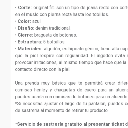
• 
Corte:
 original fit, son un tipo de jeans recto con cort
en el muslo con pierna recta hasta los tobillos. 

• 
Color:
 azul. 

• 
Diseño:
 denim tradicional. 

• 
Cierre:
 bragueta de botones. 

• 
Estructura:
 5 bolsillos. 

• 
Materiales:
 algodón, es hipoalergénico, tiene alta ca
que la piel respire con regularidad. El algodón evit
provocar irritaciones, al mismo tiempo que hace que la
contacto directo con la piel. 

Una prenda muy básica que te permitirá crear difer
camisas henley y chaquetas de cuero para un atuend
puedes usarla con camisas de botones para un atuendo m
*Si necesitas ajustar el largo de tu pantalón, puedes c
de sastrería al momento de retirar tu producto.

*Servicio de sastrería gratuito al presentar ticket