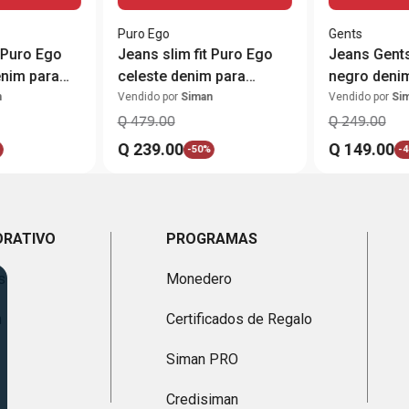
Puro Ego
Gents
t Puro Ego
Jeans slim fit Puro Ego
Jeans Gents 
enim para
celeste denim para
negro deni
hombre
n
Vendido por
Siman
Vendido por
Si
Q
479
.
00
Q
249
.
00
Q
239
.
00
Q
149
.
00
-
50%
-
4
ORATIVO
PROGRAMAS
s
Monedero
n
Certificados de Regalo
Siman PRO
Credisiman