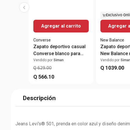
Exclusivo Onl
Agregar al carrito
Agregar a
Converse
New Balance
Zapato deportivo casual
Zapato deport
Converse blanco para
New Balance 
hombre
hombre
Vendido por
Siman
Vendido por
Sima
Q
1039
.
00
Q
629
.
00
Q
566
.
10
Descripción
Jeans Levi's® 501, prenda en color azul y diseño denim.