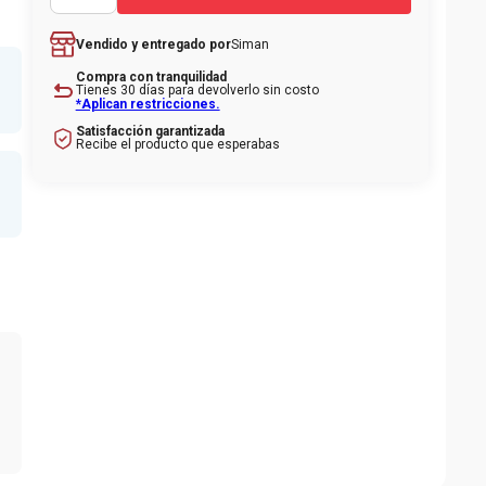
Siman
Vendido y entregado por
Compra con tranquilidad
Tienes 30 días para devolverlo sin costo
l
*Aplican restricciones.
Satisfacción garantizada
Recibe el producto que esperabas
y
y y
ano
2