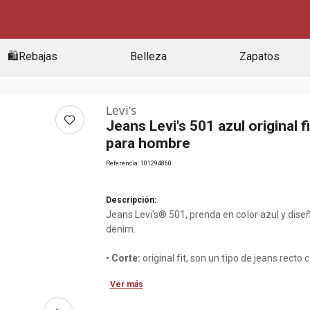
🛍️Rebajas
Belleza
Zapatos
Levi's
Jeans Levi's 501 azul original fi
para hombre
Referencia
:
101294860
Descripción:
Jeans Levi's® 501, prenda en color azul y dise
denim.
•
Corte:
original fit, son un tipo de jeans recto 
corte a la cadera y ajuste regular en el muslo c
Ver más
pierna recta hasta los tobillos.
•
Color:
azul.