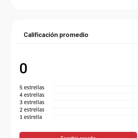
Calificación promedio
0
5
estrella
s
4
estrella
s
3
estrella
s
2
estrella
s
1
estrella