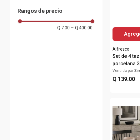
Almacenes Siman
Taza
Gris Oscuro
Concepts
Rangos de precio
Bowl
Multicolor
Siglo XXI
Negro
Mostrar 4 más
Q 7.00
–
Q 400.00
Rosa
Agrega
Mostrar 8 más
Alfresco
Set de 4 ta
porcelana 3
Vendido por
Si
Q
139
.
00