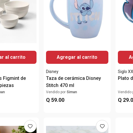
r al carrito
Agregar al carrito
A
Disney
Siglo XX
s Figmint de
Taza de cerámica Disney
Plato d
piezas
Stitch 470 ml
man
Vendido por
Siman
Vendido 
Q
59
.
00
Q
29
.