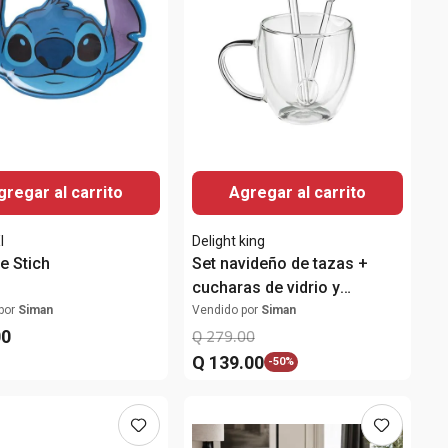
gregar al carrito
Agregar al carrito
I
Delight king
e Stich
Set navideño de tazas +
cucharas de vidrio y
removedores
por
Siman
Vendido por
Siman
00
Q
279
.
00
Q
139
.
00
-
50%