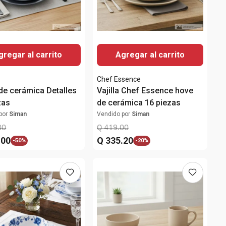
gregar al carrito
Agregar al carrito
s
Chef Essence
 de cerámica Detalles
Vajilla Chef Essence hove
zas
de cerámica 16 piezas
por
Siman
Vendido por
Siman
00
Q
419
.
00
.
00
Q
335
.
20
-
50%
-
20%