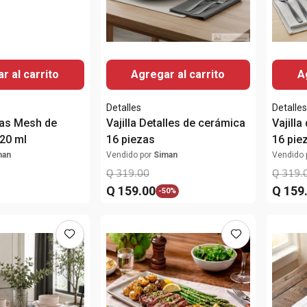
r al carrito
Agregar al carrito
A
Detalles
Detalle
zas Mesh de
Vajilla Detalles de cerámica
Vajilla
20 ml
16 piezas
16 pie
man
Vendido por
Siman
Vendido 
Q
319
.
00
Q
319
.
Q
159
.
00
Q
159
-
50%