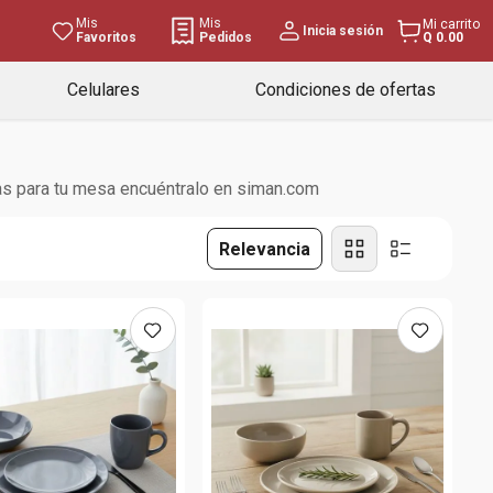
Mis
Mis
Mi carrito
Inicia sesión
Favoritos
Pedidos
Q 0.00
Celulares
Condiciones de ofertas
cas para tu mesa encuéntralo en siman.com
Relevancia