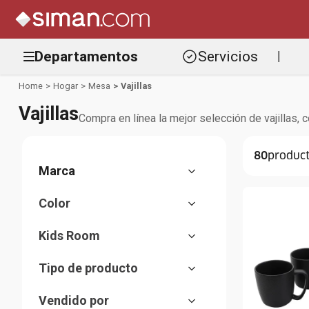
Departamentos
Servicios
|
Hogar
Mesa
Vajillas
Vajillas
Compra en línea la mejor selección de vajillas
80
Bowls
Platos
Detalles
Vajillas
Color
Alfresco
Tazas
Amarillo
Tognana
Kids Room
Azul
Gibson
Cocina
Beige
Sanrio
Tipo de producto
Blanco
Disney
Vajillas
Celeste
Chef Essence
Vendido por
Plato
Gris
Aida