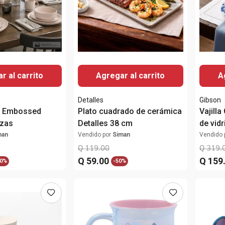
r al carrito
Agregar al carrito
A
Detalles
Gibson
la Embossed
Plato cuadrado de cerámica
Vajill
ezas
Detalles 38 cm
de vidr
man
Vendido por
Siman
Vendido 
Q
119
.
00
Q
319
.
Q
59
.
00
Q
159
0%
-
50%