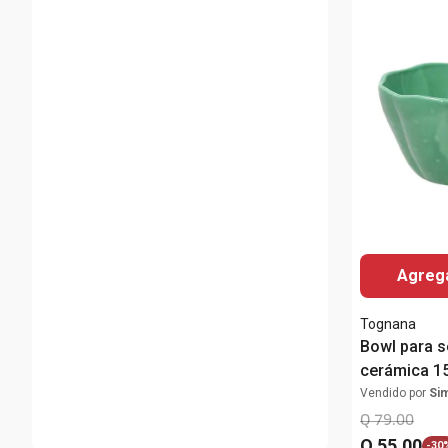
Agrega
Tognana
Bowl para s
cerámica 1
Vendido por
Si
Q
79
.
00
Q
55
.
00
-
30