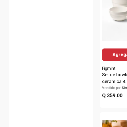
Agrega
Figmint
Set de bowl
cerámica 4 
Vendido por
Si
Q
359
.
00