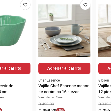
r al carrito
Agregar al carrito
A
Chef Essence
Gibson
ervir de
Vajilla Chef Essence mason
Vajilla
5 cm
de cerámica 16 piezas
12 pie
man
Vendido por
Siman
Vendido 
Q
499
.
00
Q
319
.
Q
399
.
20
Q
255
%
-
20%