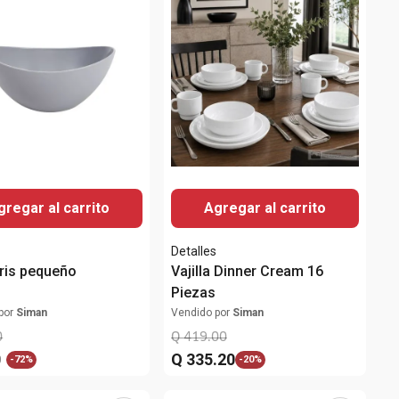
gregar al carrito
Agregar al carrito
Detalles
ris pequeño
Vajilla Dinner Cream 16
Piezas
por
Siman
Vendido por
Siman
0
Q
419
.
00
0
Q
335
.
20
-
72%
-
20%