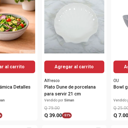
r al carrito
Agregar al carrito
A
Alfresco
OU
ámica Detalles
Plato Dune de porcelana
Bowl g
para servir 21 cm
man
Vendido por
Siman
Vendido 
Q
79
.
00
Q
25
.
0
Q
39
.
00
Q
7
.
0
%
-
51%