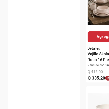
Agrega
Detalles
Vajilla Ska
Rosa 16 Pi
Vendido por
Si
Q
419
.
00
Q
335
.
20
-
2