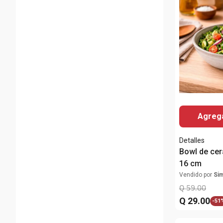
Agrega
Detalles
Bowl de cer
16 cm
Vendido por
Si
Q
59
.
00
Q
29
.
00
-
51