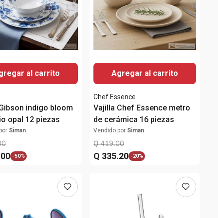
gregar al carrito
Agregar al carrito
Chef Essence
a Gibson indigo bloom
Vajilla Chef Essence metro
io opal 12 piezas
de cerámica 16 piezas
por
Siman
Vendido por
Siman
00
Q
419
.
00
.
00
Q
335
.
20
-
50%
-
20%