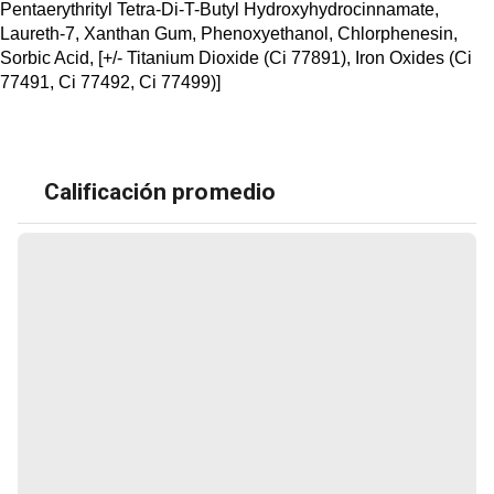
natural.

Pentaerythrityl Tetra-Di-T-Butyl Hydroxyhydrocinnamate,
Sellar con una cantidad mínima de polvo.
Laureth-7, Xanthan Gum, Phenoxyethanol, Chlorphenesin,
Sorbic Acid, [+/- Titanium Dioxide (Ci 77891), Iron Oxides (Ci
77491, Ci 77492, Ci 77499)]
Calificación promedio