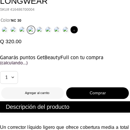
LONGWEAR
416486700004
Color
NC 30
Q
320
.
00
Ganarás puntos GetBeautyFull con tu compra
(calculando...)
1
Agregar al carrito
Descripción del producto
Un corrector líquido ligero que ofrece cobertura media a total 