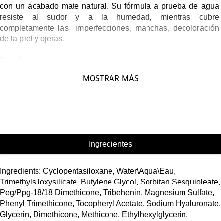
con un acabado mate natural. Su fórmula a prueba de agua 
resiste al sudor y a la humedad, mientras cubre 
completamente las  imperfecciones, manchas, decoloración 
de la piel y ojeras. 

Beneficios: 

- A prueba de agua

MOSTRAR MÁS
- Resistente al sudor y humedad

- No se transfiere

- Fórmula ligera que no se craquela

- Probado por oftalmólogos y dermatólogos

- No acnegénico

- Para todos los tipos de piel

Ingredientes
Modo de uso:

Para un mejor efecto, hidrata con Fast Response Eye Cream.

Ingredients: Cyclopentasiloxane, Water\Aqua\Eau,
Aplica en ojeras o sobre imperfecciones con los dedos o con 
Trimethylsiloxysilicate, Butylene Glycol, Sorbitan Sesquioleate,
ayuda de la brocha 217 y realizar movimientos circulares para 
Peg/Ppg-18/18 Dimethicone, Tribehenin, Magnesium Sulfate,
un aspecto desvanecido.

Phenyl Trimethicone, Tocopheryl Acetate, Sodium Hyaluronate,
Evita llegar a la línea de las pestañas para un efecto más 
Glycerin, Dimethicone, Methicone, Ethylhexylglycerin,