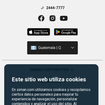
2444-7777
Guatemala | Q
SIMAN CORPORATIVO
+
Este sitio web utiliza cookies
Quiénes Somos
PROGRAMAS
+
Visión y Misión
En siman.com utilizamos cookies y recopilamos
Monedero
SERVICIO AL CLIENTE
+
ciertos datos personales para mejorar tu
Historia
experiencia de navegación, personalizar
Certificados de Regalo
contenidos y analizar el uso del sitio. Al
Sucursales
Preguntas Frecuentes
EVENTOS
+