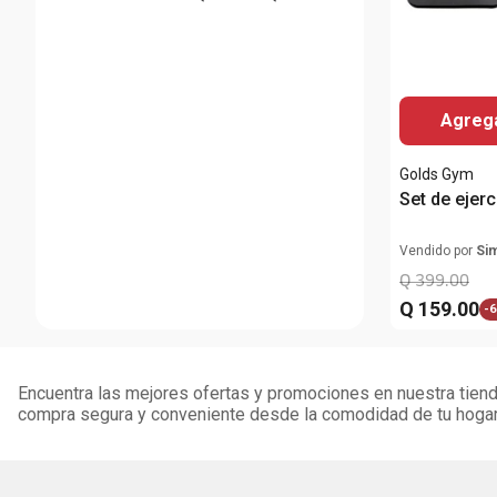
Agrega
Golds Gym
Set de ejer
Vendido por
Si
Q
399
.
00
Q
159
.
00
-
6
Encuentra las mejores ofertas y promociones en nuestra tienda
compra segura y conveniente desde la comodidad de tu hogar