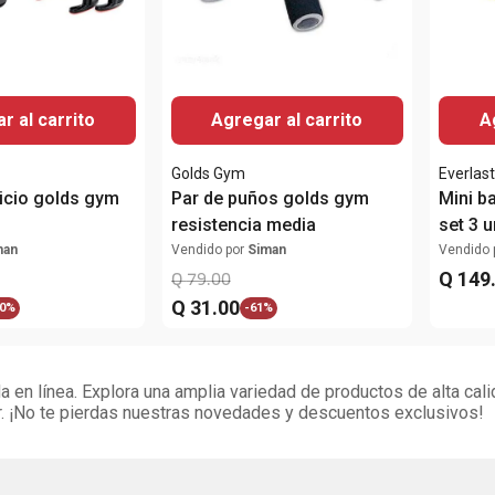
r al carrito
Agregar al carrito
A
Golds Gym
Everlas
cicio golds gym
Par de puños golds gym
Mini b
resistencia media
set 3 
man
Vendido por
Siman
Vendido 
Q
149
Q
79
.
00
Q
31
.
00
0%
-
61%
 en línea. Explora una amplia variedad de productos de alta cali
. ¡No te pierdas nuestras novedades y descuentos exclusivos!