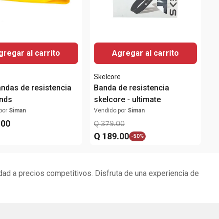
gregar al carrito
Agregar al carrito
t
Skelcore
andas de resistencia
Banda de resistencia
unds
skelcore - ultimate
por
Siman
Vendido por
Siman
.
00
Q
379
.
00
Q
189
.
00
-
50%
dad a precios competitivos. Disfruta de una experiencia de