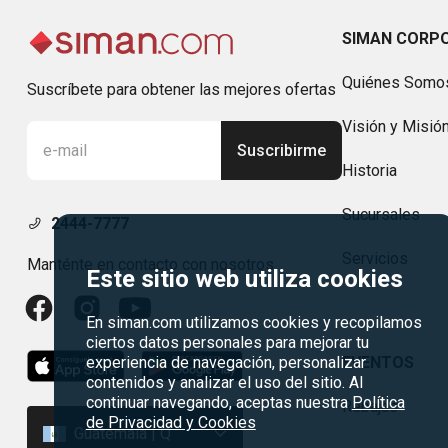
SIMAN CORP
Quiénes Somo
Suscríbete para obtener las mejores ofertas
Visión y Misió
Suscribirme
Historia
Sucursales
2444-7777
Servicios
Manténte en contacto con nosotros
Este sitio web utiliza cookies
En siman.com utilizamos cookies y recopilamos
ciertos datos personales para mejorar tu
experiencia de navegación, personalizar
EVENTOS
contenidos y analizar el uso del sitio. Al
continuar navegando, aceptas nuestra
Política
Rebajas
de Privacidad y Cookies
Guatemala | Q