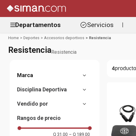
Departamentos
Servicios
|
Deportes
Accesorios deportivos
Resistencia
Resistencia
Resistencia
4
Golds Gym
Disciplina Deportiva
Skelcore
Boxeo y Artes Marciales
Everlast
Vendido por
Almacenes Siman
Rangos de precio
Q 31.00
–
Q 189.00