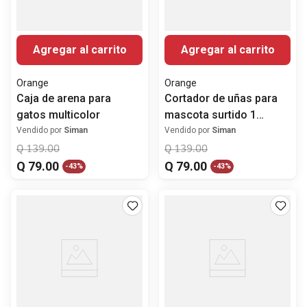
Agregar al carrito
Agregar al carrito
Orange
Orange
Caja de arena para
Cortador de uñas para
gatos multicolor
mascota surtido 1
unidad
Vendido por
Siman
Vendido por
Siman
Q
139
.
00
Q
139
.
00
Q
79
.
00
Q
79
.
00
-
43%
-
43%