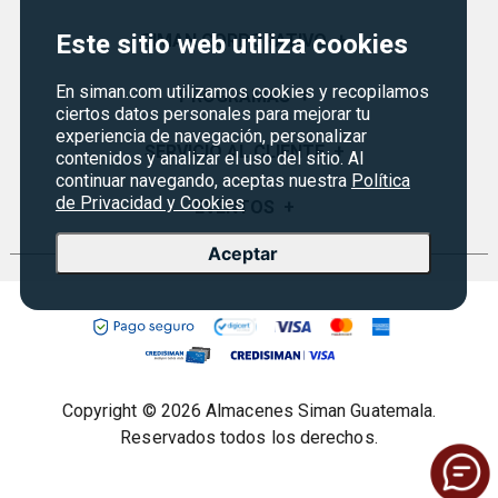
Este sitio web utiliza cookies
SIMAN CORPORATIVO
+
En siman.com utilizamos cookies y recopilamos
Quiénes Somos
PROGRAMAS
+
ciertos datos personales para mejorar tu
Visión y Misión
experiencia de navegación, personalizar
Monedero
SERVICIO AL CLIENTE
+
contenidos y analizar el uso del sitio. Al
Historia
continuar navegando, aceptas nuestra
Política
Certificados de Regalo
Sucursales
de Privacidad y Cookies
Preguntas Frecuentes
EVENTOS
+
Siman PRO
Servicios
Política de devoluciones y garantías
Aceptar
Credisiman
Rebajas
Empleos Siman
Contáctenos
Seguridad del sitio
Política de Privacidad
Condiciones ofertas
Copyright © 2026 Almacenes Siman Guatemala.
Términos legales
Reservados todos los derechos.