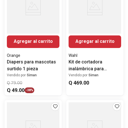
Agregar al carrito
Agregar al carrito
Orange
Wahl
Diapers para mascotas
Kit de cortadora
surtido 1 pieza
inalámbrica para
mascotas Wahl Groom
Vendido por
Siman
Vendido por
Siman
Lite
Q
469
.
00
Q
79
.
00
Q
49
.
00
-
38%