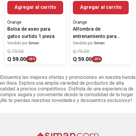
Agregar al carrito
Agregar al carrito
Orange
Orange
Bolsa de aseo para
Alfombra de
gatos surtido 1 pieza
entrenamiento para
mascota
Vendido por
Siman
Vendido por
Siman
Q
79
.
00
Q
79
.
00
Q
59
.
00
Q
59
.
00
-
25%
-
25%
Encuentra las mejores ofertas y promociones en nuestra tienda
en línea. Explora una amplia variedad de productos de alta
calidad a precios competitivos. Disfruta de una experiencia de
compra segura y conveniente desde la comodidad de tu hogar.
¡No te pierdas nuestras novedades y descuentos exclusivos!