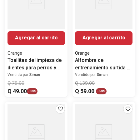
Agregar al carrito
Agregar al carrito
Orange
Orange
Toallitas de limpieza de
Alfombra de
dientes para perros y
entrenamiento surtida 1
gatos
unidad
Vendido por
Siman
Vendido por
Siman
Q
79
.
00
Q
139
.
00
Q
49
.
00
Q
59
.
00
-
38%
-
58%