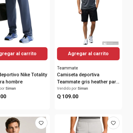
gregar al carrito
Agregar al carrito
Teammate
eportivo Nike Totality
Camiseta deportiva
ara hombre
Teammate gris heather para
hombre
por
Siman
Vendido por
Siman
.
00
Q
109
.
00