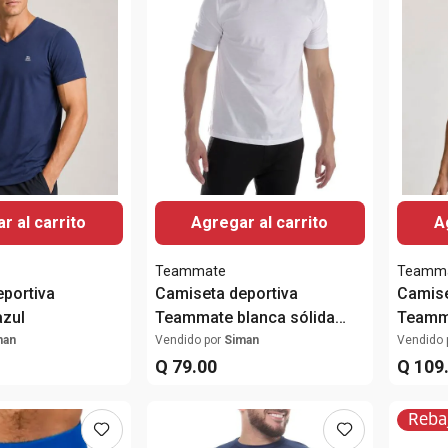
r al carrito
Agregar al carrito
A
Teammate
Teamm
portiva
Camiseta deportiva
Camise
zul
Teammate blanca sólida
Teamm
para hombre
man
Vendido por
Siman
Vendido 
Q
79
.
00
Q
109
Reba