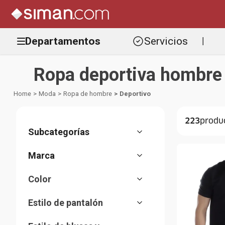
Departamentos
Servicios
|
Ropa deportiva hombre
Moda
Ropa de hombre
Deportivo
223
Camisetas
Shorts
Everlast
Pantalones
Color
Teammate
Abrigos
Anaranjado
Under Armour
Camisas
Estilo de pantalón
Azul
Nike
Ropa de verano
Deportivo
Beige
Adidas