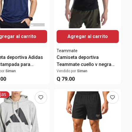
gregar al carrito
Agregar al carrito
Teammate
ta deportiva Adidas
Camiseta deportiva
stampada para
Teammate cuello v negra
e
para hombre
por
Siman
Vendido por
Siman
.
00
Q
79
.
00
jas