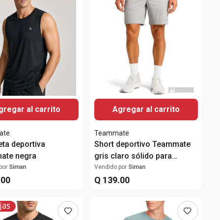
gregar al carrito
Agregar al carrito
ate
Teammate
ta deportiva
Short deportivo Teammate
ate negra
gris claro sólido para
hombre
por
Siman
Vendido por
Siman
.
00
Q
139
.
00
jas