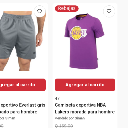
Rebajas
gregar al carrito
Agregar al carrito
t
47
eportivo Everlast gris
Camiseta deportiva NBA
pado para hombre
Lakers morada para hombre
por
Siman
Vendido por
Siman
00
Q
169
.
00