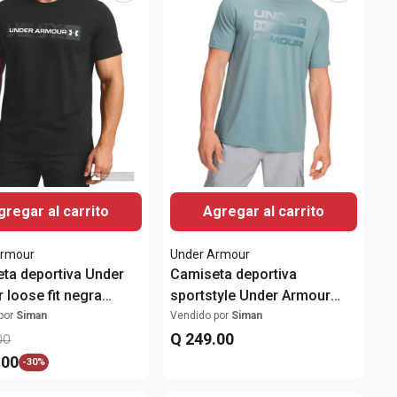
gregar al carrito
Agregar al carrito
Armour
Under Armour
ta deportiva Under
Camiseta deportiva
 loose fit negra
sportstyle Under Armour
pada para hombre
verde estampada para
por
Siman
Vendido por
Siman
hombre
Q
249
.
00
00
.
00
-
30%