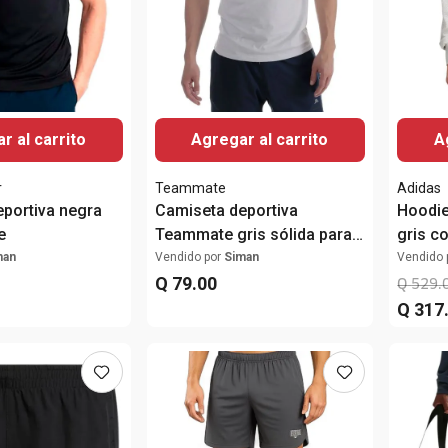
r al carrito
Agregar al carrito
A
r
Teammate
Adidas
portiva negra
Camiseta deportiva
Hoodie
e
Teammate gris sólida para
gris c
hombre
hombr
man
Vendido por
Siman
Vendido 
Q
79
.
00
Q
529
.
Q
317