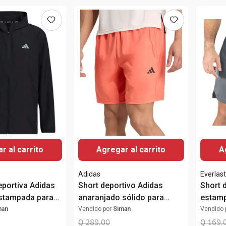
r al carrito
Agregar al carrito
A
Adidas
Everlas
portiva Adidas
Short deportivo Adidas
Short d
estampada para
anaranjado sólido para
estam
hombre
man
Vendido por
Siman
Vendido 
Q
289
.
00
Q
169
.