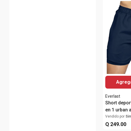
Agrega
Everlast
Short deport
en 1 urban 
Vendido por
Si
Q
249
.
00