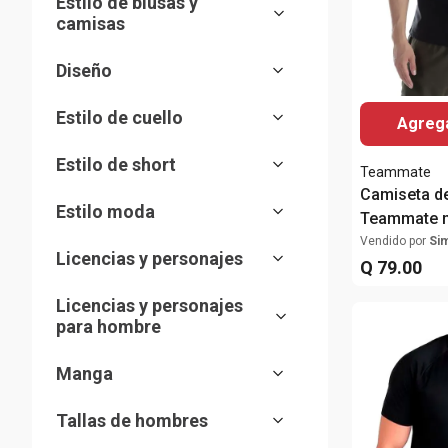
Estilo de blusas y
Pants
Blanco
Umbro
camisas
Café
Speedo
Camiseta deportiva
Celeste
47
Diseño
Polo deportiva
Gris
Real Madrid
Cuadriculado
Morado
Estilo de cuello
Agrega
Rayado
Multicolor
Redondo
Sólido
Negro
Estilo de short
En v
Teammate
Color blocking
Mostrar 6 más
Camiseta de
Short deportivo
Con lazo
Estampada
Estilo moda
Teammate n
Alto
Con textura
para hombr
Deportivo
Vendido por
Si
Tipo Polo
Degradado
Licencias y personajes
Q
79
.
00
Heather
Marcas y logos
Licencias y personajes
Equipos deportivos
para hombre
Equipos deportivos
Manga
Corta
Tallas de hombres
Sin mangas