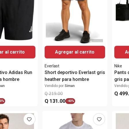
r al carrito
Agregar al carrito
A
Everlast
Nike
tivo Adidas Run
Short deportivo Everlast gris
Pants d
ra hombre
heather para hombre
gris p
man
Vendido por
Siman
Vendido 
Q
499
Q
219
.
00
Q
131
.
00
0%
-
40%