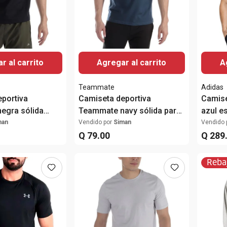
r al carrito
Agregar al carrito
A
Teammate
Adidas
portiva
Camiseta deportiva
Camise
egra sólida
Teammate navy sólida para
azul e
e
hombre
hombr
man
Vendido por
Siman
Vendido 
Q
79
.
00
Q
289
Reba