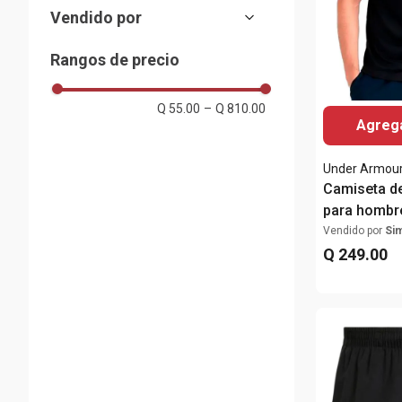
S
Vendido por
M
Almacenes Siman
L
Rangos de precio
XL
30
Q 55.00
–
Q 810.00
32
Agrega
34
36
Under Armou
38
Camiseta de
para hombr
Vendido por
Si
Q
249
.
00