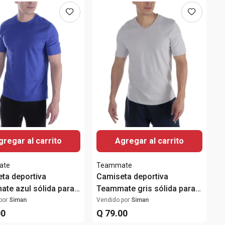
gregar al carrito
Agregar al carrito
ate
Teammate
ta deportiva
Camiseta deportiva
te azul sólida para
Teammate gris sólida para
e
hombre
por
Siman
Vendido por
Siman
00
Q
79
.
00