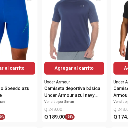
r al carrito
Agregar al carrito
A
Under Armour
Under 
ño Speedo azul
Camiseta deportiva básica
Camise
e
Under Armour azul navy
Armour
sólida para hombre
estam
man
Vendido por
Siman
Vendido 
Q
249
.
00
Q
249
.
Q
189
.
00
Q
174
0%
-
24%