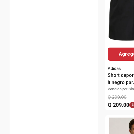
Agrega
Adidas
Short depor
It negro pa
Vendido por
Si
Q
299
.
00
Q
209
.
00
-
3