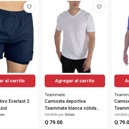
r al carrito
Agregar al carrito
A
Teammate
Teamm
ivo Everlast 2
Camiseta deportiva
Camise
azul
Teammate blanca sólida
Teamma
para hombre
hombr
man
Vendido por
Siman
Vendido 
Q
79
.
00
Q
79
.