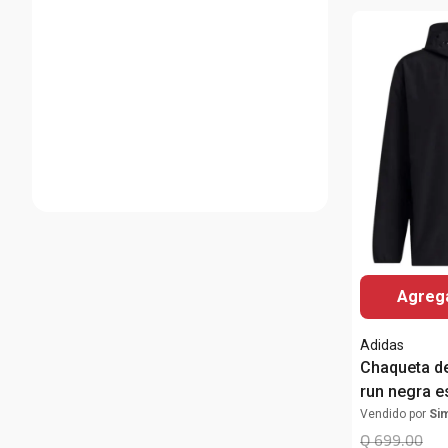
Agrega
Adidas
Chaqueta de
run negra 
hombre
Vendido por
Si
Q
699
.
00