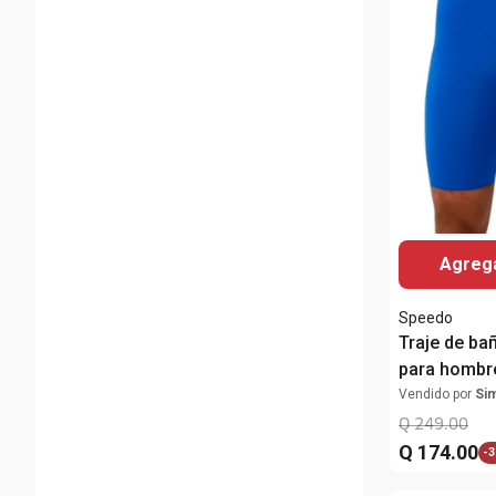
Agrega
Speedo
Traje de ba
para hombr
Vendido por
Si
Q
249
.
00
Q
174
.
00
-
3