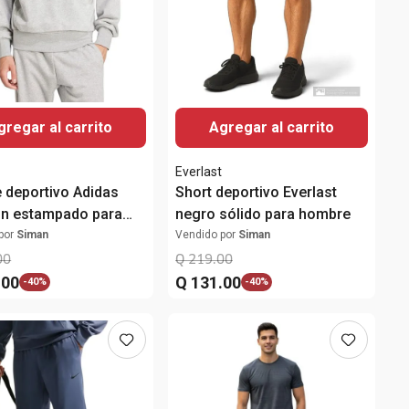
gregar al carrito
Agregar al carrito
Everlast
 deportivo Adidas
Short deportivo Everlast
on estampado para
negro sólido para hombre
e
por
Siman
Vendido por
Siman
00
Q
219
.
00
.
00
Q
131
.
00
-
40%
-
40%