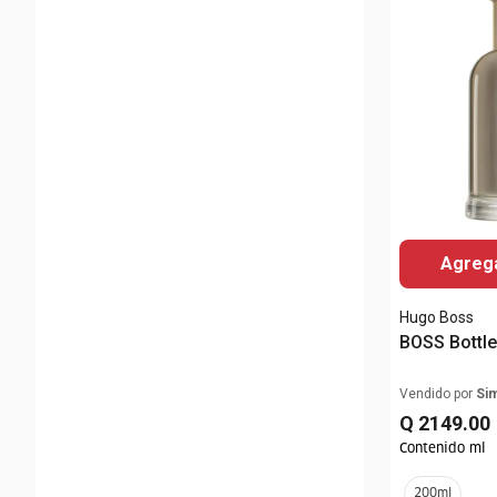
Agrega
Hugo Boss
BOSS Bottl
Vendido por
Si
Q
2149
.
00
Contenido ml
200ml