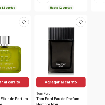
a
12
cuotas
Hasta
12
cuotas
r al carrito
Agregar al carrito
Tom Ford
 Elixir de Parfum
Tom Ford Eau de Parfum
e
Hombre Noir