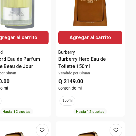
gregar al carrito
Agregar al carrito
rd
Burberry
rd Eau de Parfum
Burberry Hero Eau de
 Beau de Jour
Toilette 150ml
por
Siman
Vendido por
Siman
0
.
00
Q
2149
.
00
do ml
Contenido ml
150ml
Hasta
12
cuotas
Hasta
12
cuotas