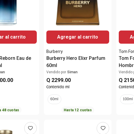
r al carrito
Agregar al carrito
A
Burberry
Tom Fo
Reborn Eau de
Burberry Hero Elixr Parfum
Tom Fo
l
60ml
Hombre
man
Vendido por
Siman
Vendido 
00
.
00
Q
2299
.
00
Q
215
Contenido ml
Conteni
60ml
100ml
a
48
cuotas
Hasta
12
cuotas