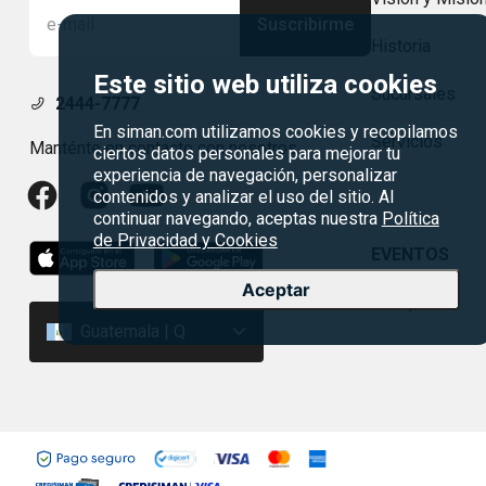
Suscribirme
Historia
Este sitio web utiliza cookies
Sucursales
2444-7777
En siman.com utilizamos cookies y recopilamos
Servicios
Manténte en contacto con nosotros
ciertos datos personales para mejorar tu
experiencia de navegación, personalizar
contenidos y analizar el uso del sitio. Al
continuar navegando, aceptas nuestra
Política
de Privacidad y Cookies
EVENTOS
Aceptar
Rebajas
Guatemala | Q