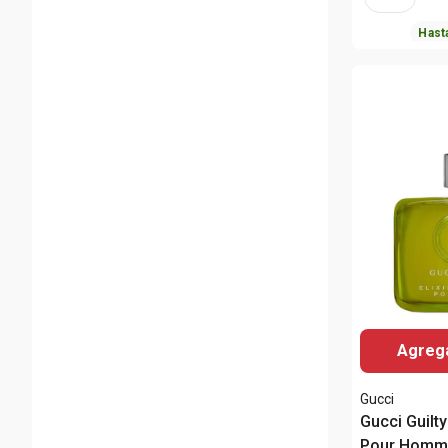
Hast
Agrega
Gucci
Gucci Guilty
Pour Homm