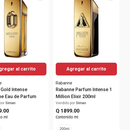
gregar al carrito
Agregar al carrito
e
Rabanne
 Gold Intense
Rabanne Parfum Intense 1
e Eau de Parfum
Million Elixir 200ml
por
Siman
Vendido por
Siman
9
.
00
Q
1899
.
00
do ml
Contenido ml
200ml