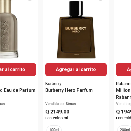
r al carrito
Agregar al carrito
A
Burberry
Rabann
ed Eau de Parfum
Burberry Hero Parfum
Million
Rabann
man
Vendido por
Siman
Vendido 
Q
2149
.
00
Q
194
Contenido ml
Conteni
100ml
200ml