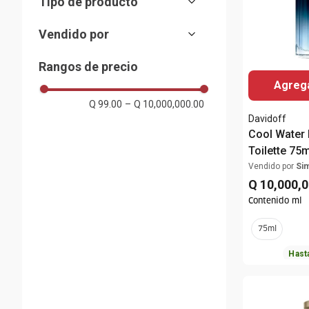
Tipo de producto
Parfum
Amaderado
Hugo Boss
Fragancia
Elixir
Aromática
Tommy Hilfiger
Vendido por
Estuche
Fougére ó Helecho
Mont Blanc
Almacenes Siman
Acuática
Rangos de precio
Mostrar 27 más
Ámbar
Agrega
Mostrar 4 más
Q 99.00
–
Q 10,000,000.00
Davidoff
Cool Water 
Toilette 75m
Vendido por
Si
Q
10
,
000
,
0
Contenido ml
75ml
Hast