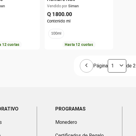
man
Vendido por
Siman
Q
1800
.
00
Contenido ml
100ml
a
12
cuotas
Hasta
12
cuotas
Página
de
2
ORATIVO
PROGRAMAS
s
Monedero
n
Certificados de Regalo