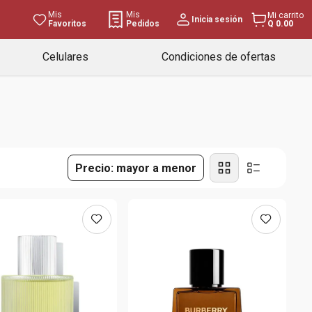
Mis
Mis
Mi carrito
Inicia sesión
Favoritos
Pedidos
Q 0.00
Celulares
Condiciones de ofertas
Precio: mayor a menor