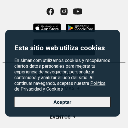
Este sitio web utiliza cookies
Guatemala | Q
En siman.com utilizamos cookies y recopilamos
ciertos datos personales para mejorar tu
experiencia de navegación, personalizar
SIMAN CORPORATIVO
+
contenidos y analizar el uso del sitio. Al
continuar navegando, aceptas nuestra
Política
Quiénes Somos
PROGRAMAS
+
de Privacidad y Cookies
Visión y Misión
Aceptar
Monedero
SERVICIO AL CLIENTE
+
Historia
Certificados de Regalo
Sucursales
Preguntas Frecuentes
EVENTOS
+
Siman PRO
Servicios
Política de devoluciones y garantías