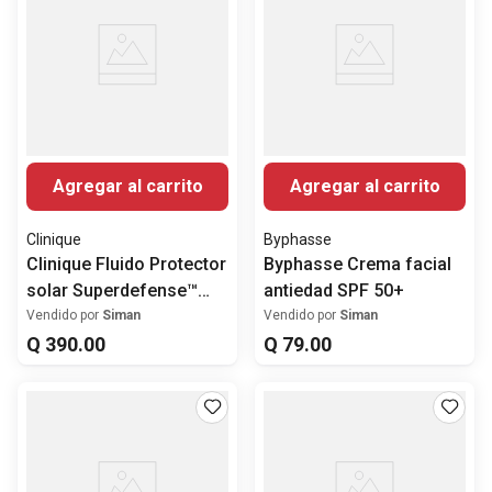
Agregar al carrito
Agregar al carrito
Clinique
Byphasse
Clinique Fluido Protector
Byphasse Crema facial
solar Superdefense™
antiedad SPF 50+
City Block Energía
Vendido por
Siman
Vendido por
Siman
diaria+protector facial
Q
390
.
00
Q
79
.
00
SPF 50