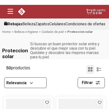
Mi carrito
Q 0.00
🛍️Rebajas
Belleza
Zapatos
Celulares
Condiciones de ofertas
Belleza e higiene
Cuidado de piel
Proteccion solar
Si buscas un buen protector solar entra y
descubre el que mejor vaya con tu piel.
Proteccion
Quédate y descubre las mejores marcas
solar
para tu piel.
50
Filtrar
Relevancia