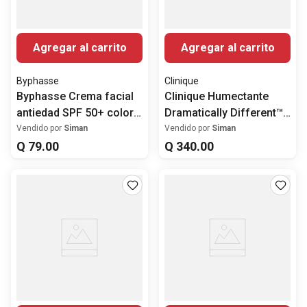
Agregar al carrito
Agregar al carrito
Byphasse
Clinique
Byphasse Crema facial
Clinique Humectante
antiedad SPF 50+ color
Dramatically Different™
Bronze
SPF 50
Vendido por
Siman
Vendido por
Siman
Q
79
.
00
Q
340
.
00