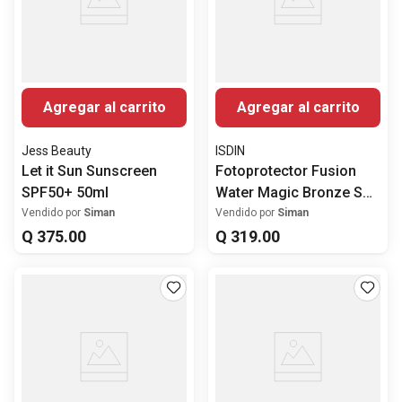
Agregar al carrito
Agregar al carrito
Jess Beauty
ISDIN
Let it Sun Sunscreen
Fotoprotector Fusion
SPF50+ 50ml
Water Magic Bronze SPF
50+ 50ml
Vendido por
Siman
Vendido por
Siman
Q
375
.
00
Q
319
.
00