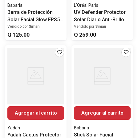
Babaria
L'Oréal Paris
Barra de Protección
UV Defender Protector
Solar Facial Glow FPS50
Solar Diario Anti-Brillo
20ml
FPS50+
Vendido por
Siman
Vendido por
Siman
Q
125
.
00
Q
259
.
00
Agregar al carrito
Agregar al carrito
Yadah
Babaria
Yadah Cactus Protector
Stick Solar Facial