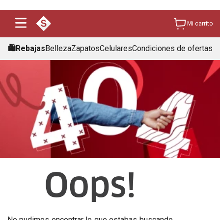
Mi carrito
🛍️Rebajas
Belleza
Zapatos
Celulares
Condiciones de ofertas
Oops!
No pudimos encontrar lo que estabas buscando