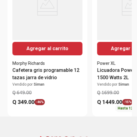
Agregar al carrito
Agregar al 
Morphy Richards
Power XL
Cafetera gris programable 12
Licuadora Power
tazas jarra de vidrio
1500 Watts 2L
Vendido por
Siman
Vendido por
Siman
Q
649
.
00
Q
1699
.
00
Q
349
.
00
Q
1449
.
00
-
46%
-
15%
Hasta
12
c