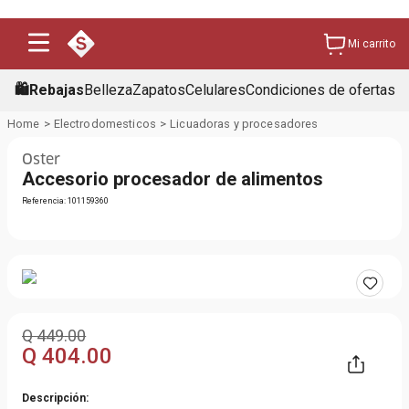
Mi carrito
🛍️Rebajas
Belleza
Zapatos
Celulares
Condiciones de ofertas
Electrodomesticos
Licuadoras y procesadores
Oster
Accesorio procesador de alimentos
Referencia
:
101159360
Q
449
.
00
Q
404
.
00
Descripción: