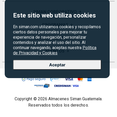
SIMAN CORPORATIVO
+
Este sitio web utiliza cookies
Quiénes Somos
PROGRAMAS
+
En siman.com utilizamos cookies y recopilamos
ciertos datos personales para mejorar tu
Visión y Misión
experiencia de navegación, personalizar
Monedero
SERVICIO AL CLIENTE
+
Historia
contenidos y analizar el uso del sitio. Al
Certificados de Regalo
continuar navegando, aceptas nuestra
Política
Sucursales
Preguntas Frecuentes
EVENTOS
+
de Privacidad y Cookies
Siman PRO
Servicios
Política de devoluciones y garantías
Credisiman
Rebajas
Aceptar
Empleos Siman
Contáctenos
Seguridad del sitio
Política de Privacidad
Condiciones ofertas
Copyright © 2026 Almacenes Siman Guatemala.
Términos legales
Reservados todos los derechos.