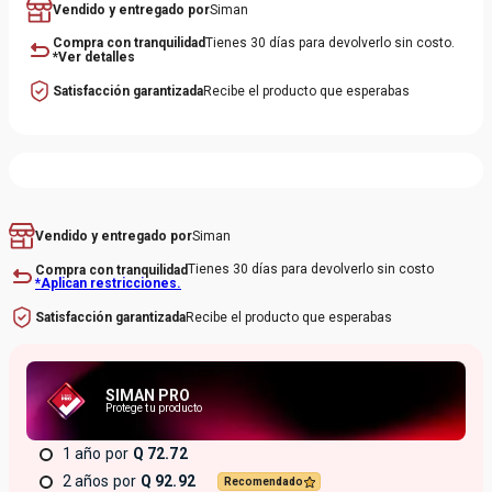
Vendido y entregado por
Siman
Compra con tranquilidad
Tienes 30 días para devolverlo sin costo.
*Ver detalles
Satisfacción garantizada
Recibe el producto que esperabas
Siman
Vendido y entregado por
Tienes 30 días para devolverlo sin costo
Compra con tranquilidad
*Aplican restricciones.
Recibe el producto que esperabas
Satisfacción garantizada
SIMAN PRO
Protege tu producto
1 año
Q 72.72
2 años
Q 92.92
Recomendado