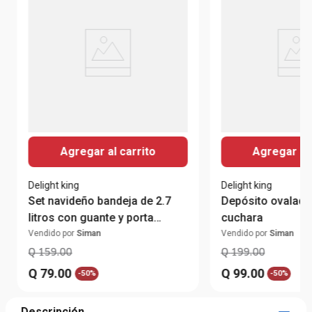
Agregar al carrito
Agregar al 
Delight king
Delight king
Set navideño bandeja de 2.7
Depósito ovalado
litros con guante y porta
cuchara
caliente
Vendido por
Siman
Vendido por
Siman
Q
159
.
00
Q
199
.
00
Q
79
.
00
Q
99
.
00
-
50%
-
50%
Descripción