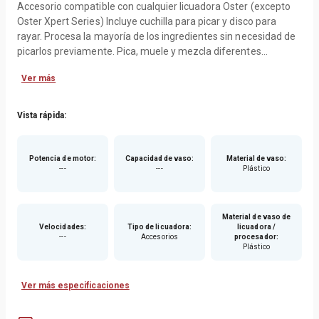
Accesorio compatible con cualquier licuadora Oster (excepto
Oster Xpert Series) Incluye cuchilla para picar y disco para
rayar. Procesa la mayoría de los ingredientes sin necesidad de
picarlos previamente. Pica, muele y mezcla diferentes
alimentos e ingredientes, permitiéndole preparas una gran
Ver más
variedad de recetas en tan sólo unos segundos. Ensamblaje
rápido y sencillo. Tubo de alimentación extra ancho para
diferentes ingredientes.strongEspecificaciones:/strong-
Vista rápida:
Material: Plástico libre de BPA- Peso: 875 gramos-
Dimensiones: 30 x 27 cm aprox.- Modelo: BLSTFP-W00-011-
Marca: Oster
Potencia de motor
:
Capacidad de vaso
:
Material de vaso
:
---
---
Plástico
Material de vaso de
Velocidades
:
Tipo de licuadora
:
licuadora /
---
Accesorios
procesador
:
Plástico
Ver más especificaciones