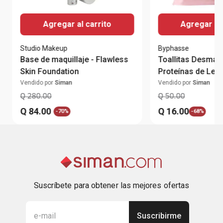
Agregar al carrito
Agregar al 
Studio Makeup
Byphasse
Base de maquillaje - Flawless
Toallitas Desmaqu
Skin Foundation
Proteínas de Lec
Vendido por
Siman
Vendido por
Siman
Q
280
.
00
Q
50
.
00
Q
84
.
00
Q
16
.
00
-
70%
-
68%
Suscríbete para obtener las mejores ofertas
Suscribirme