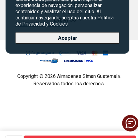
Monedero
SERVICIO AL CLIENTE
+
experiencia de navegación, personalizar
Historia
contenidos y analizar el uso del sitio. Al
Certificados de Regalo
continuar navegando, aceptas nuestra
Política
Sucursales
Preguntas Frecuentes
EVENTOS
+
Siman PRO
de Privacidad y Cookies
Servicios
Política de devoluciones y garantías
Credisiman
Rebajas
Aceptar
Empleos Siman
Contáctenos
Seguridad del sitio
Política de Privacidad
Condiciones ofertas
Copyright © 2026 Almacenes Siman Guatemala.
Términos legales
Reservados todos los derechos.