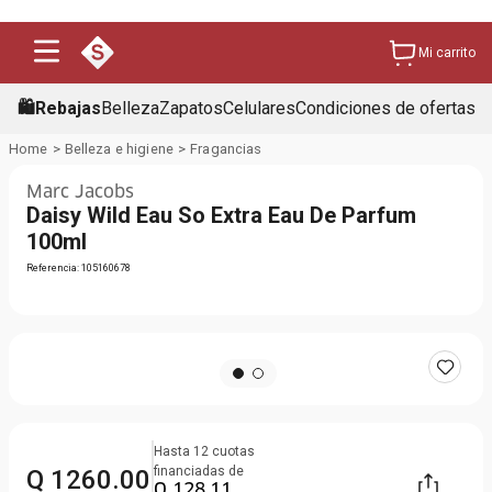
Mi carrito
🛍️Rebajas
Belleza
Zapatos
Celulares
Condiciones de ofertas
Belleza e higiene
Fragancias
Marc Jacobs
Daisy Wild Eau So Extra Eau De Parfum
100ml
Referencia
:
105160678
Hasta
12
cuotas
financiadas de
Q
1260
.
00
Q
128
.
11