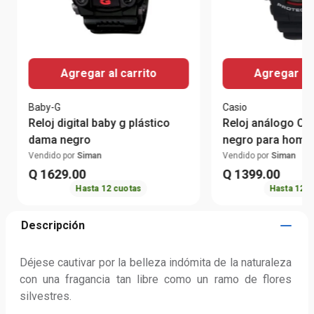
Agregar al carrito
Agregar al 
Baby-G
Casio
Reloj digital baby g plástico
Reloj análogo Ca
dama negro
negro para homb
Vendido por
Siman
Vendido por
Siman
Q
1629
.
00
Q
1399
.
00
Hasta
12
cuotas
Hasta
12
c
Descripción
Déjese cautivar por la belleza indómita de la naturaleza 
con una fragancia tan libre como un ramo de flores 
silvestres. 
