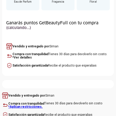
Eau de Parfum
Fragancia
Floral
naranjo
Base: Acorde de vainilla y trío de vetiver
Ganarás puntos GetBeautyFull con tu compra
(calculando...)
Vendido y entregado por
Siman
Compra con tranquilidad
Tienes 30 días para devolverlo sin costo.
*Ver detalles
Satisfacción garantizada
Recibe el producto que esperabas
Siman
Vendido y entregado por
Tienes 30 días para devolverlo sin costo
Compra con tranquilidad
*Aplican restricciones.
Recibe el producto que esperabas
Satisfacción garantizada