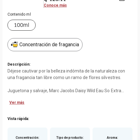
Conoce más
Contenido ml
100ml
Concentración de fragancia
Descripción:
Déjese cautivar por la belleza indómita de la naturaleza con
una fragancia tan libre como un ramo de flores silvestres.
Juguetona y salvaje, Marc Jacobs Daisy Wild Eau So Extra
combina la singular fragancia floral achocolatada de una
Ver más
auténtica margarita de chocolate con plátano cremoso, néctar
de pera jugoso y un cálido toque de vainilla y ámbar.
Vista rápida:
Notas:
Salida: Acorde de plátano azul y margarita de chocolate
Corazón: Absoluto de jazmín sambac y acorde de flor de
Concentración
:
Tipo de producto
:
Aroma
: