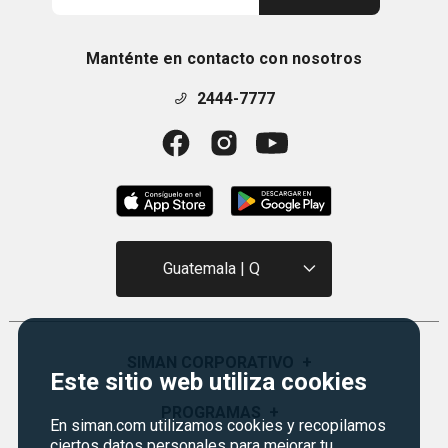
Manténte en contacto con nosotros
2444-7777
Guatemala | Q
SIMAN CORPORATIVO
+
Este sitio web utiliza cookies
Quiénes Somos
PROGRAMAS
+
En siman.com utilizamos cookies y recopilamos
Visión y Misión
ciertos datos personales para mejorar tu