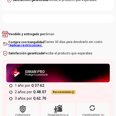
Siman
Vendido y entregado por
Tienes 30 días para devolverlo sin costo
Compra con tranquilidad
*Aplican restricciones.
Recibe el producto que esperabas
Satisfacción garantizada
SIMAN PRO
Protege tu producto
1 año
Q 37.62
2 años
Q 48.07
Recomendado
3 años
Q 62.70
Cobertura
Diagnóstico a
Cambiamos tu