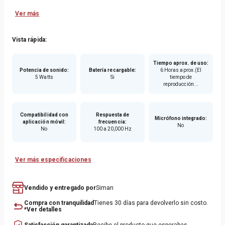
Ver más
Vista rápida:
Tiempo aprox. de uso
:
Potencia de sonido
:
Batería recargable
:
6 Horas aprox.(El
5 Watts
Si
tiempo de
reproducción...
Compatibilidad con
Respuesta de
Micrófono integrado
:
aplicación móvil
:
frecuencia
:
No
No
100 a 20,000 Hz
Ver más especificaciones
Vendido y entregado por
Siman
Compra con tranquilidad
Tienes 30 días para devolverlo sin costo.
*Ver detalles
Satisfacción garantizada
Recibe el producto que esperabas