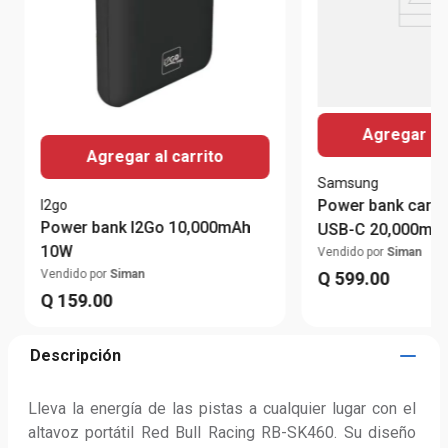
Agregar al 
Agregar al carrito
Samsung
Power bank carga
I2go
Power bank I2Go 10,000mAh
USB-C 20,000mAh
10W
Vendido por
Siman
Vendido por
Siman
Q
599
.
00
Q
159
.
00
Descripción
Lleva la energía de las pistas a cualquier lugar con el 
altavoz portátil Red Bull Racing RB-SK460. Su diseño 