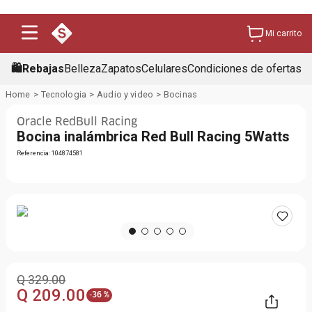
Mi carrito
🛍️Rebajas
Belleza
Zapatos
Celulares
Condiciones de ofertas
Tecnologia
Audio y video
Bocinas
Oracle RedBull Racing
Bocina inalámbrica Red Bull Racing 5Watts
Referencia
:
104874581
Q
329
.
00
Q
209
.
00
-
36 %