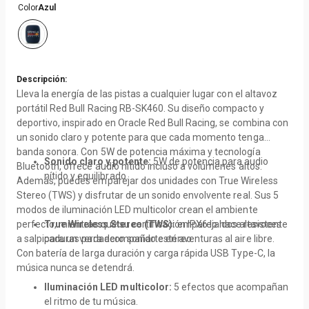
Color
Azul
Descripción:
Lleva la energía de las pistas a cualquier lugar con el altavoz
portátil Red Bull Racing RB-SK460. Su diseño compacto y
deportivo, inspirado en Oracle Red Bull Racing, se combina con
un sonido claro y potente para que cada momento tenga
banda sonora. Con 5W de potencia máxima y tecnología
Sonido claro y potente:
5W de potencia para audio
Bluetooth, ofrece audio nítido incluso a volúmenes altos.
nítido y equilibrado.
Además, puedes emparejar dos unidades con True Wireless
Stereo (TWS) y disfrutar de un sonido envolvente real. Sus 5
modos de iluminación LED multicolor crean el ambiente
perfecto, mientras que su certificación IPX6 lo hace resistente
True Wireless Stereo (TWS):
empareja dos altavoces
a salpicaduras para acompañarte en aventuras al aire libre.
para un verdadero sonido estéreo.
Con batería de larga duración y carga rápida USB Type-C, la
música nunca se detendrá.
Iluminación LED multicolor:
5 efectos que acompañan
el ritmo de tu música.