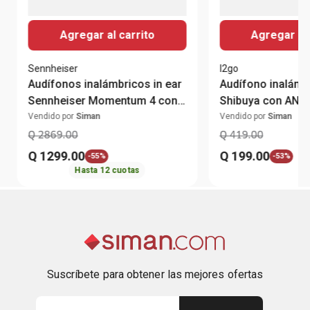
Agregar al carrito
Agregar al 
Sennheiser
I2go
Audífonos inalámbricos in ear
Audífono inalámbr
Sennheiser Momentum 4 con
Shibuya con ANC
cancelación de ruido
Vendido por
Siman
Vendido por
Siman
Q
2869
.
00
Q
419
.
00
Q
1299
.
00
Q
199
.
00
-
55%
-
53%
Hasta
12
cuotas
Suscríbete para obtener las mejores ofertas