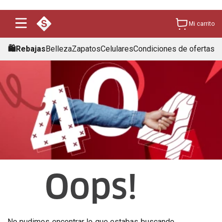
Mi carrito
🛍️Rebajas
Belleza
Zapatos
Celulares
Condiciones de ofertas
Oops!
No pudimos encontrar lo que estabas buscando