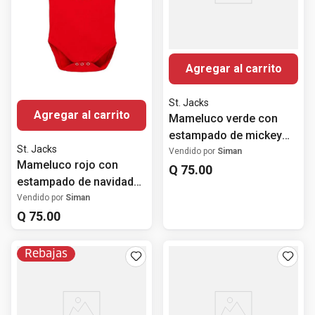
Agregar al carrito
St. Jacks
Agregar al carrito
Mameluco verde con
estampado de mickey
St. Jacks
navideño para bebé niño
Vendido por
Siman
Mameluco rojo con
Q
75
.
00
estampado de navidad
Minnie Mouse para bebé
Vendido por
Siman
niña
Q
75
.
00
Rebajas