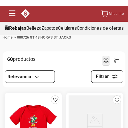
Mi carrito
🛍️Rebajas
Belleza
Zapatos
Celulares
Condiciones de ofertas
080726 GT 48 HORAS ST JACKS
60
Filtrar
Relevancia