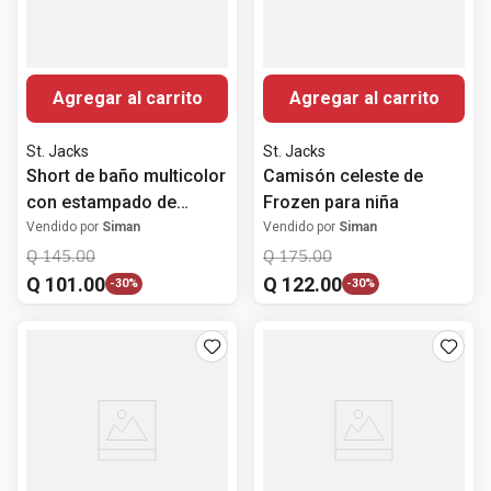
Agregar al carrito
Agregar al carrito
St. Jacks
St. Jacks
Short de baño multicolor
Camisón celeste de
con estampado de
Frozen para niña
Snoopy para bebé niño
Vendido por
Siman
Vendido por
Siman
Q
145
.
00
Q
175
.
00
Q
101
.
00
Q
122
.
00
-
30%
-
30%