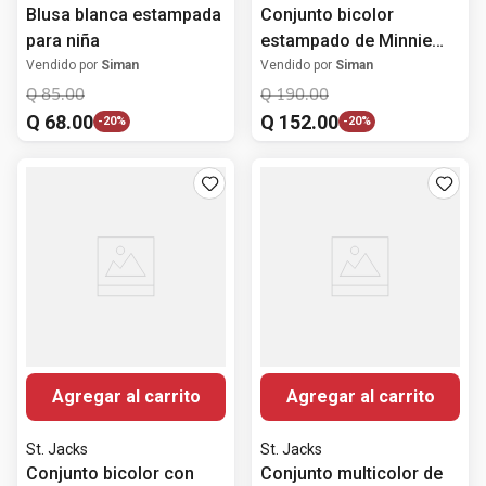
Blusa blanca estampada
Conjunto bicolor
para niña
estampado de Minnie
Mouse para niña
Vendido por
Siman
Vendido por
Siman
Q
85
.
00
Q
190
.
00
Q
68
.
00
Q
152
.
00
-
20%
-
20%
Agregar al carrito
Agregar al carrito
St. Jacks
St. Jacks
Conjunto bicolor con
Conjunto multicolor de