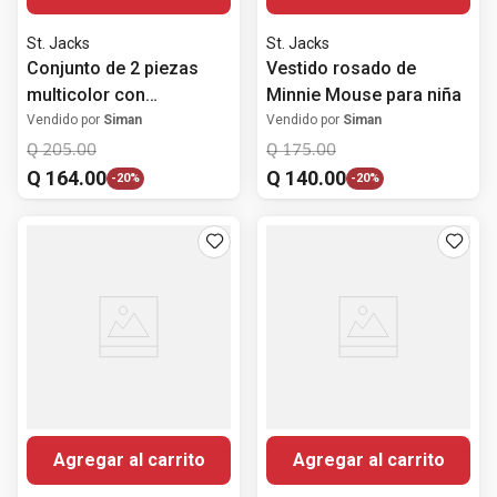
St. Jacks
St. Jacks
Conjunto de 2 piezas
Vestido rosado de
multicolor con
Minnie Mouse para niña
estampado de Bob
Vendido por
Siman
Vendido por
Siman
Esponja para niño
Q
205
.
00
Q
175
.
00
Q
164
.
00
Q
140
.
00
-
20%
-
20%
Agregar al carrito
Agregar al carrito