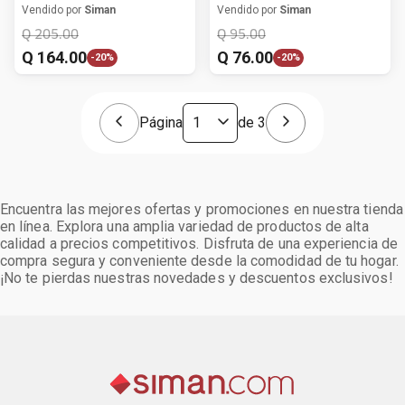
para niña
Vendido por
Siman
Vendido por
Siman
Q
205
.
00
Q
95
.
00
Q
164
.
00
Q
76
.
00
-
20%
-
20%
Página
de
3
Encuentra las mejores ofertas y promociones en nuestra tienda
en línea. Explora una amplia variedad de productos de alta
calidad a precios competitivos. Disfruta de una experiencia de
compra segura y conveniente desde la comodidad de tu hogar.
¡No te pierdas nuestras novedades y descuentos exclusivos!