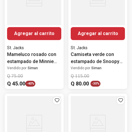
Agregar al carrito
Agregar al carrito
St. Jacks
St. Jacks
Mameluco rosado con
Camiseta verde con
estampado de Minnie
estampado de Snoopy
Mouse para bebé niña
para bebé niño
Vendido por
Siman
Vendido por
Siman
Q
75
.
00
Q
115
.
00
Q
45
.
00
Q
80
.
00
-
40%
-
30%