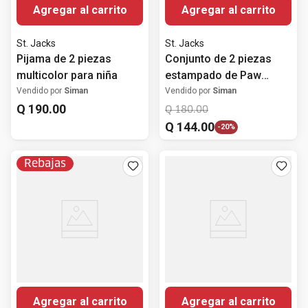
Agregar al carrito
Agregar al carrito
St. Jacks
St. Jacks
Pijama de 2 piezas
Conjunto de 2 piezas
multicolor para niña
estampado de Paw
Patrol para niño
Vendido por
Siman
Vendido por
Siman
Q
190
.
00
Q
180
.
00
Q
144
.
00
-
20%
Rebajas
Agregar al carrito
Agregar al carrito