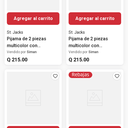
Agregar al carrito
Agregar al carrito
St. Jacks
St. Jacks
Pijama de 2 piezas
Pijama de 2 piezas
multicolor con
multicolor con
estampado de Stitch
estampado de
Vendido por
Siman
Vendido por
Siman
para niña
Q
215
.
00
Cinnamoroll para niña
Q
215
.
00
Rebajas