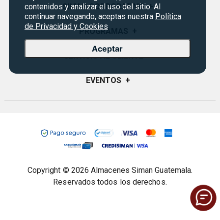
SIMAN CORPORATIVO
+
contenidos y analizar el uso del sitio. Al
continuar navegando, aceptas nuestra
Política
de Privacidad y Cookies
Quiénes Somos
PROGRAMAS
+
Visión y Misión
Aceptar
Monedero
SERVICIO AL CLIENTE
+
Historia
Certificados de Regalo
Sucursales
Preguntas Frecuentes
EVENTOS
+
Siman PRO
Servicios
Política de devoluciones y garantías
Credisiman
Rebajas
Empleos Siman
Contáctenos
Seguridad del sitio
Política de Privacidad
Condiciones ofertas
Copyright © 2026 Almacenes Siman Guatemala.
Términos legales
Reservados todos los derechos.