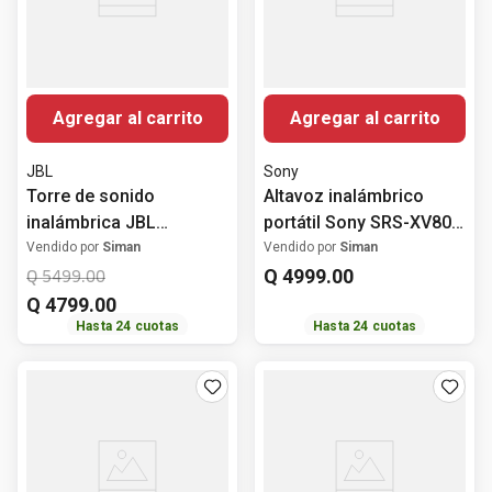
Agregar al carrito
Agregar al carrito
JBL
Sony
Torre de sonido
Altavoz inalámbrico
inalámbrica JBL
portátil Sony SRS-XV800
PartyBox Club 320 240W
Bluetooth 25 horas
Vendido por
Siman
Vendido por
Siman
Q
4999
.
00
Q
5499
.
00
Q
4799
.
00
Hasta
24
cuotas
Hasta
24
cuotas