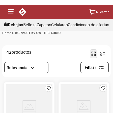
Mi carrito
🛍️Rebajas
Belleza
Zapatos
Celulares
Condiciones de ofertas
060726 GT KV CW - BIG AUDIO
42
Filtrar
Relevancia