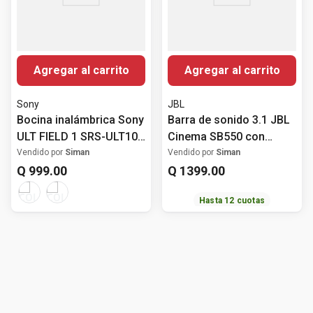
Agregar al carrito
Agregar al carrito
Sony
JBL
Bocina inalámbrica Sony
Barra de sonido 3.1 JBL
ULT FIELD 1 SRS-ULT10
Cinema SB550 con
portátil IP67
subwoofer 250 Watts
Vendido por
Siman
Vendido por
Siman
Q
999
.
00
Q
1399
.
00
Hasta
12
cuotas