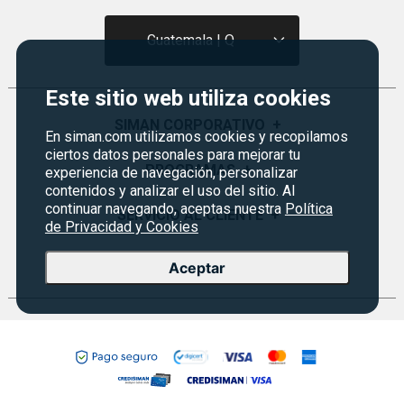
Guatemala | Q
Este sitio web utiliza cookies
SIMAN CORPORATIVO
+
En siman.com utilizamos cookies y recopilamos
ciertos datos personales para mejorar tu
Quiénes Somos
PROGRAMAS
+
experiencia de navegación, personalizar
contenidos y analizar el uso del sitio. Al
Visión y Misión
continuar navegando, aceptas nuestra
Política
Monedero
SERVICIO AL CLIENTE
+
Historia
de Privacidad y Cookies
Certificados de Regalo
Sucursales
Preguntas Frecuentes
EVENTOS
+
Aceptar
Siman PRO
Servicios
Política de devoluciones y garantías
Credisiman
Rebajas
Empleos Siman
Contáctenos
Seguridad del sitio
Política de Privacidad
Condiciones ofertas