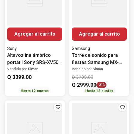
Agregar al carrito
Agregar al carrito
Sony
Samsung
Altavoz inalámbrico
Torre de sonido para
portátil Sony SRS-XV500
fiestas Samsung MX-
Bluetooth 25 horas
ST50F de 240 W
Vendido por
Siman
Vendido por
Siman
Q
3399
.
00
Q
3799
.
00
Q
2999
.
00
-
21%
Hasta
12
cuotas
Hasta
12
cuotas