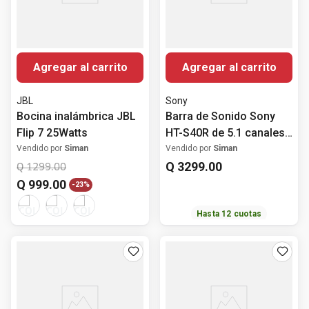
Agregar al carrito
Agregar al carrito
JBL
Sony
Bocina inalámbrica JBL
Barra de Sonido Sony
Flip 7 25Watts
HT-S40R de 5.1 canales
con Bocinas Posteriores
Vendido por
Siman
Vendido por
Siman
Inalámbricas,
Q
3299
.
00
Q
1299
.
00
Subwoofer y Bluetooth
Q
999
.
00
-
23%
Hasta
12
cuotas