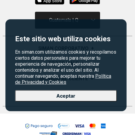
Guatemala | Q
Este sitio web utiliza cookies
SIMAN CORPORATIVO
+
En siman.com utilizamos cookies y recopilamos
ciertos datos personales para mejorar tu
Quiénes Somos
PROGRAMAS
+
experiencia de navegación, personalizar
contenidos y analizar el uso del sitio. Al
Visión y Misión
continuar navegando, aceptas nuestra
Política
Monedero
SERVICIO AL CLIENTE
+
de Privacidad y Cookies
Historia
Certificados de Regalo
Sucursales
Preguntas Frecuentes
EVENTOS
+
Aceptar
Siman PRO
Servicios
Política de devoluciones y garantías
Credisiman
Rebajas
Empleos Siman
Contáctenos
Seguridad del sitio
Política de Privacidad