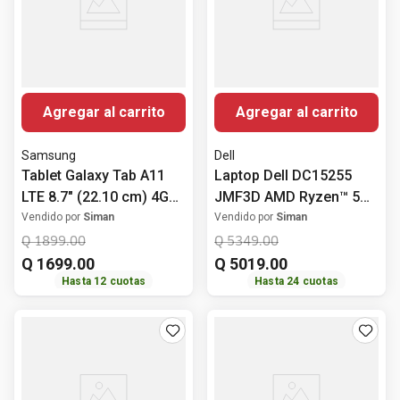
Agregar al carrito
Agregar al carrito
Samsung
Dell
Tablet Galaxy Tab A11
Laptop Dell DC15255
LTE 8.7" (22.10 cm) 4GB
JMF3D AMD Ryzen™ 5
RAM 64GB ROM Gris
7520U 8GB RAM 512GB
Vendido por
Siman
Vendido por
Siman
ROM Windows 11 15.6"
Q
1899
.
00
Q
5349
.
00
(39.62 cm)
Q
1699
.
00
Q
5019
.
00
Hasta
12
cuotas
Hasta
24
cuotas