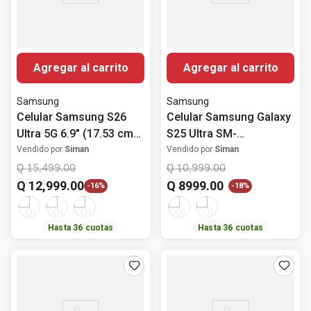
Agregar al carrito
Agregar al carrito
Samsung
Samsung
Celular Samsung S26
Celular Samsung Galaxy
Ultra 5G 6.9" (17.53 cm)
S25 Ultra SM-
12GB RAM 512GB ROM
S938BZTKGTO 12GB
Vendido por
Siman
Vendido por
Siman
RAM 256GB SSD Pantalla
Q
15
,
499
.
00
Q
10
,
999
.
00
6.9" (17.53 cm)
Q
12
,
999
.
00
Q
8999
.
00
-
16%
-
18%
Snapdragon 8 Elite
Cámara avanzada
Hasta
36
cuotas
Hasta
36
cuotas
Cámara Posterior 200
MP