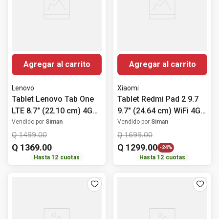
Agregar al carrito
Agregar al carrito
Lenovo
Xiaomi
Tablet Lenovo Tab One
Tablet Redmi Pad 2 9.7
LTE 8.7" (22.10 cm) 4GB
9.7" (24.64 cm) WiFi 4GB
RAM 128GB ROM+ Folio
RAM 128GB ROM Gris
Vendido por
Siman
Vendido por
Siman
Case
Q
1499
.
00
Q
1699
.
00
Q
1369
.
00
Q
1299
.
00
-
24%
Hasta
12
cuotas
Hasta
12
cuotas