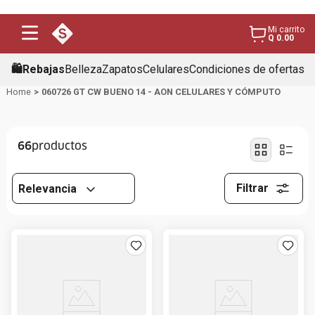
Mi carrito
Q 0.00
🛍️Rebajas
Belleza
Zapatos
Celulares
Condiciones de ofertas
060726 GT CW BUENO 14 - AON CELULARES Y CÓMPUTO
66
Filtrar
Relevancia