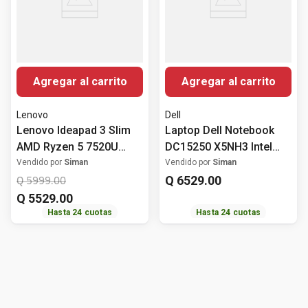
Agregar al carrito
Agregar al carrito
Lenovo
Dell
Lenovo Ideapad 3 Slim
Laptop Dell Notebook
AMD Ryzen 5 7520U
DC15250 X5NH3 Intel
512GB SSD Windows 11
Core i5 1334U 16GB
Vendido por
Siman
Vendido por
Siman
15.6" (39.62 cm)
RAM 512 GB SSD
Q
6529
.
00
Q
5999
.
00
Windows 11 Home 15.6"
Q
5529
.
00
(39.62 cm)
Hasta
24
cuotas
Hasta
24
cuotas