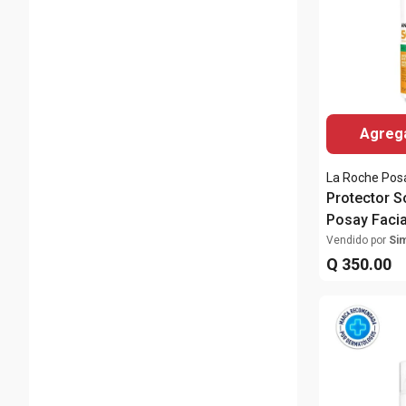
Agrega
La Roche Pos
Protector S
Posay Facia
Bruma Invis
Vendido por
Si
75ml
Q
350
.
00