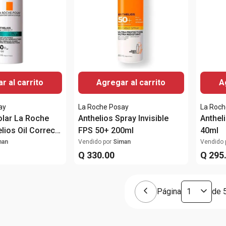
r al carrito
Agregar al carrito
A
ay
La Roche Posay
La Roch
olar La Roche
Anthelios Spray Invisible
Anthel
lios Oil Correct
FPS 50+ 200ml
40ml
ml
man
Vendido por
Siman
Vendido 
Q
330
.
00
Q
295
Página
de