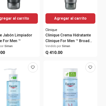
gregar al carrito
Agregar al carrito
Clinique
ue Jabón Limpiador
Clinique Crema Hidratante
ue For Men ™
Clinique For Men ™ Broad
Spectrum SPF 21
por
Siman
Vendido por
Siman
.
00
Q
410
.
00