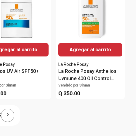
gregar al carrito
Agregar al carrito
e Posay
La Roche Posay
ios UV Air SPF50+
La Roche Posay Anthelios
Uvmune 400 Oil Control
Fluido Protector solar
por
Siman
Vendido por
Siman
.
00
SPF50+ 50ml
Q
350
.
00
5