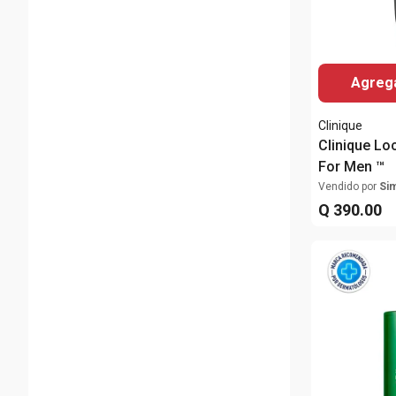
Agrega
Clinique
Clinique Lo
For Men ™
Vendido por
Si
Q
390
.
00