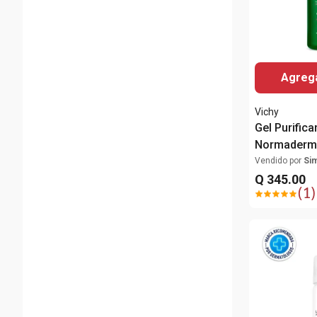
Agrega
Vichy
Gel Purifica
Normaderm 
400ml
Vendido por
Si
Q
345
.
00
(
1
)