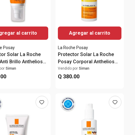
gregar al carrito
Agregar al carrito
e Posay
La Roche Posay
tor Solar La Roche
Protector Solar La Roche
nti Brillo Anthelios
Posay Corporal Anthelios
que seco SPF50+
XL Bruma Invisible SPF50+
por
Siman
Vendido por
Siman
.
00
200ml
Q
380
.
00