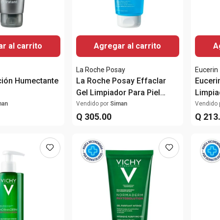
r al carrito
Agregar al carrito
A
La Roche Posay
Eucerin
ción Humectante
La Roche Posay Effaclar
Euceri
Gel Limpiador Para Piel
Limpia
Grasa 300ml
man
Vendido por
Siman
Vendido 
Q
305
.
00
Q
213