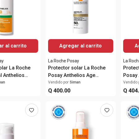
r al carrito
Agregar al carrito
A
ay
La Roche Posay
La Roch
olar La Roche
Protector solar La Roche
Protec
l Anthelios
Posay Anthelios Age
Posay A
ible SPF50+
Correct SPF50+ 50ml
Gel to
man
Vendido por
Siman
Vendido 
Q
400
.
00
SPF50
Q
404