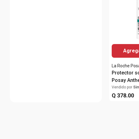
Agrega
La Roche Pos
Protector s
Posay Anthe
SPF50+ 50
Vendido por
Si
Q
378
.
00