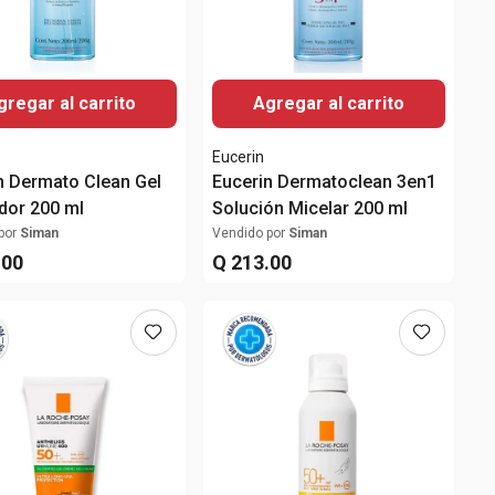
gregar al carrito
Agregar al carrito
Eucerin
n Dermato Clean Gel
Eucerin Dermatoclean 3en1
dor 200 ml
Solución Micelar 200 ml
por
Siman
Vendido por
Siman
.
00
Q
213
.
00