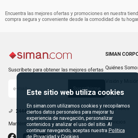
Encuentra las mejores ofertas y promociones en nuestra tienda
compra segura y conveniente desde la comodidad de tu hogar
SIMAN CORP
Quiénes Somo
Suscríbete para obtener las mejores ofertas
Visión y Misió
Suscribirme
Este sitio web utiliza cookies
Historia
En siman.com utilizamos cookies y recopilamos
Sucursales
2444-7777
ciertos datos personales para mejorar tu
experiencia de navegación, personalizar
Servicios
Manténte en contacto con nosotros
contenidos y analizar el uso del sitio. Al
continuar navegando, aceptas nuestra
Política
de Privacidad y Cookies