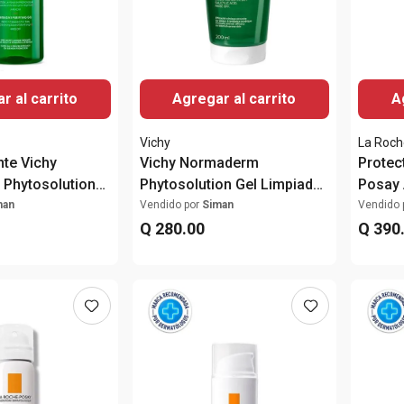
r al carrito
Agregar al carrito
A
Vichy
La Roch
nte Vichy
Vichy Normaderm
Protec
Phytosolution
Phytosolution Gel Limpiador
Posay A
Anti Imperfecciones 200ml
Gel to
man
Vendido por
Siman
Vendido 
Q
280
.
00
50ml
Q
390