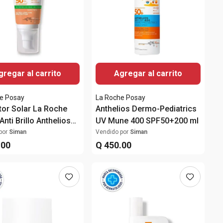
gregar al carrito
Agregar al carrito
e Posay
La Roche Posay
tor Solar La Roche
Anthelios Dermo-Pediatrics
nti Brillo Anthelios
UV Mune 400 SPF50+200 ml
que seco con color
por
Siman
Vendido por
Siman
+ 50ml
.
00
Q
450
.
00