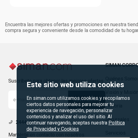
Encuentra las mejores ofertas y promociones en nuestra tienda
compra segura y conveniente desde la comodidad de tu hogar
SIMAN CORP
Quiénes Somo
Suscríbete para obtener las mejores ofertas
Este sitio web utiliza cookies
Visión y Misió
En siman.com utilizamos cookies y recopilamos
Suscribirme
ciertos datos personales para mejorar tu
Historia
experiencia de navegación, personalizar
contenidos y analizar el uso del sitio. Al
Sucursales
2444-7777
continuar navegando, aceptas nuestra
Política
de Privacidad y Cookies
Servicios
Manténte en contacto con nosotros