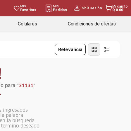
Mis
Mis
Mi carrito
Inicia sesión
Favoritos
Pedidos
Q 0.00
Celulares
Condiciones de ofertas
Relevancia
!
o para "
31131
"
?
s ingresados
ola palabra
 en la búsqueda
l término deseado