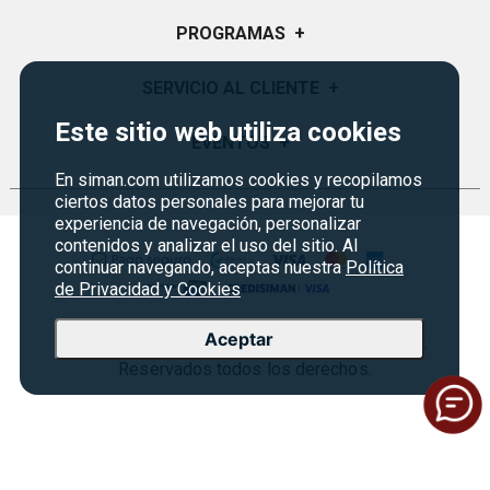
Quiénes Somos
PROGRAMAS
+
Visión y Misión
Monedero
SERVICIO AL CLIENTE
+
Historia
Certificados de Regalo
Este sitio web utiliza cookies
Sucursales
Preguntas Frecuentes
EVENTOS
+
Siman PRO
Servicios
Política de devoluciones y garantías
En siman.com utilizamos cookies y recopilamos
Credisiman
Rebajas
ciertos datos personales para mejorar tu
Empleos Siman
Contáctenos
experiencia de navegación, personalizar
contenidos y analizar el uso del sitio. Al
Seguridad del sitio
continuar navegando, aceptas nuestra
Política
Política de Privacidad
de Privacidad y Cookies
Condiciones ofertas
Aceptar
Copyright © 2026 Almacenes Siman Guatemala.
Términos legales
Reservados todos los derechos.