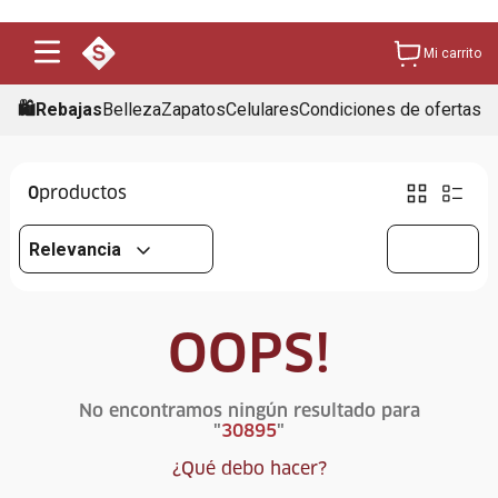
Mi carrito
🛍️Rebajas
Belleza
Zapatos
Celulares
Condiciones de ofertas
0
Relevancia
OOPS!
No encontramos ningún resultado para
"
30895
"
¿Qué debo hacer?