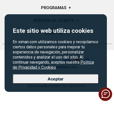
Quiénes Somos
PROGRAMAS
+
Visión y Misión
Monedero
SERVICIO AL CLIENTE
+
Historia
Certificados de Regalo
Este sitio web utiliza cookies
Sucursales
Preguntas Frecuentes
EVENTOS
+
Siman PRO
Servicios
Política de devoluciones y garantías
En siman.com utilizamos cookies y recopilamos
Credisiman
Rebajas
ciertos datos personales para mejorar tu
Empleos Siman
Contáctenos
experiencia de navegación, personalizar
contenidos y analizar el uso del sitio. Al
Seguridad del sitio
continuar navegando, aceptas nuestra
Política
Política de Privacidad
de Privacidad y Cookies
Condiciones ofertas
Aceptar
Copyright © 2026 Almacenes Siman Guatemala.
Términos legales
Reservados todos los derechos.