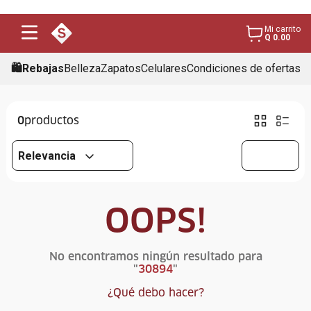
Mi carrito
Q 0.00
🛍️Rebajas
Belleza
Zapatos
Celulares
Condiciones de ofertas
0
Relevancia
OOPS!
No encontramos ningún resultado para
"
30894
"
¿Qué debo hacer?