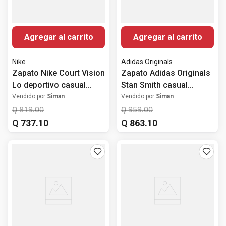
Agregar al carrito
Agregar al carrito
Nike
Adidas Originals
Zapato Nike Court Vision
Zapato Adidas Originals
Lo deportivo casual
Stan Smith casual
multicolor para hombre
blanco para hombre
Vendido por
Siman
Vendido por
Siman
Q
819
.
00
Q
959
.
00
Q
737
.
10
Q
863
.
10