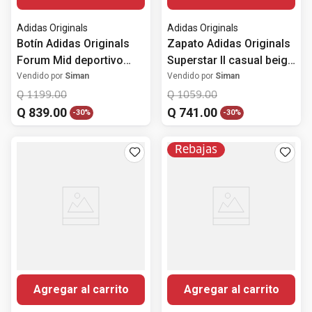
Adidas Originals
Adidas Originals
Botín Adidas Originals
Zapato Adidas Originals
Forum Mid deportivo
Superstar II casual beige
casual blanco para
para hombre
Vendido por
Siman
Vendido por
Siman
hombre
Q
1199
.
00
Q
1059
.
00
Q
839
.
00
Q
741
.
00
-
30%
-
30%
Rebajas
Agregar al carrito
Agregar al carrito