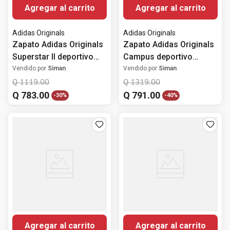
Agregar al carrito
Agregar al carrito
Adidas Originals
Adidas Originals
Zapato Adidas Originals
Zapato Adidas Originals
Superstar II deportivo
Campus deportivo
casual verde para
casual verde para
Vendido por
Siman
Vendido por
Siman
hombre
hombre
Q
1119
.
00
Q
1319
.
00
Q
783
.
00
Q
791
.
00
-
30%
-
40%
Agregar al carrito
Agregar al carrito