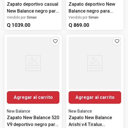
Zapato deportivo casual
Zapato deportivo New
New Balance negro para
Balance negro para
hombre
hombre
Vendido por
Siman
Vendido por
Siman
Q
1039
.
00
Q
869
.
00
Agregar al carrito
Agregar al carrito
New Balance
New Balance
Zapato New Balance 520
Zapato New Balance
V9 deportivo negro para
Arishi v4 Tiralux