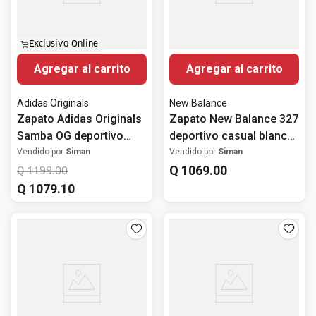
Exclusivo Online
Agregar al carrito
Agregar al carrito
Adidas Originals
New Balance
Zapato Adidas Originals
Zapato New Balance 327
Samba OG deportivo
deportivo casual blanco
casual blanco para
para hombre
Vendido por
Siman
Vendido por
Siman
hombre
Q
1069
.
00
Q
1199
.
00
Q
1079
.
10