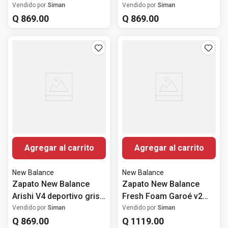
hombre
deportivo café para
Vendido por
Siman
Vendido por
Siman
Q
869
.
00
hombre
Q
869
.
00
Agregar al carrito
Agregar al carrito
New Balance
New Balance
Zapato New Balance
Zapato New Balance
Arishi V4 deportivo gris
Fresh Foam Garoé v2
para hombre
deportivo azul para
Vendido por
Siman
Vendido por
Siman
Q
869
.
00
hombre
Q
1119
.
00