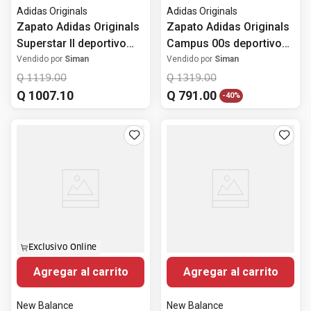
Adidas Originals
Adidas Originals
Zapato Adidas Originals
Zapato Adidas Originals
Superstar II deportivo
Campus 00s deportivo
casual blanco para
casual azul para hombre
Vendido por
Siman
Vendido por
Siman
hombre
Q
1119
.
00
Q
1319
.
00
Q
1007
.
10
Q
791
.
00
-
40%
Exclusivo Online
Agregar al carrito
Agregar al carrito
New Balance
New Balance