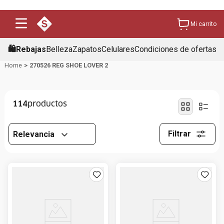
Mi carrito
🛍️Rebajas
Belleza
Zapatos
Celulares
Condiciones de ofertas
270526 REG SHOE LOVER 2
114
Filtrar
Relevancia