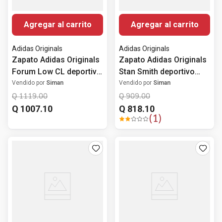
Agregar al carrito
Agregar al carrito
Adidas Originals
Adidas Originals
Zapato Adidas Originals
Zapato Adidas Originals
Forum Low CL deportivo
Stan Smith deportivo
casual blanco para
casual blanco para
Vendido por
Siman
Vendido por
Siman
hombre
hombre
Q
1119
.
00
Q
909
.
00
Q
1007
.
10
Q
818
.
10
(
1
)