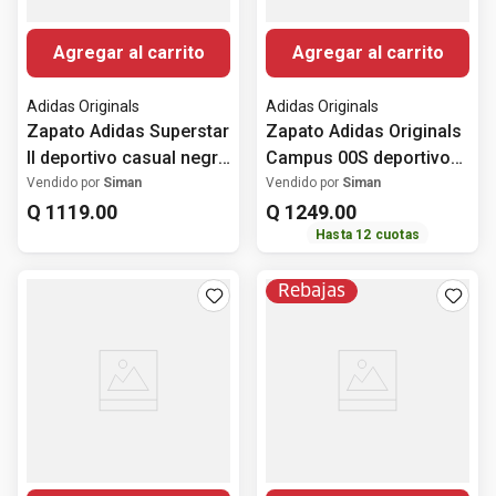
Agregar al carrito
Agregar al carrito
Adidas Originals
Adidas Originals
Zapato Adidas Superstar
Zapato Adidas Originals
II deportivo casual negro
Campus 00S deportivo
para hombre
casual negro para
Vendido por
Siman
Vendido por
Siman
Q
1119
.
00
hombre
Q
1249
.
00
Hasta
12
cuotas
Rebajas