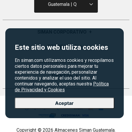
Guatemala | Q
SIMAN CORPORATIVO
+
Este sitio web utiliza cookies
Quiénes Somos
PROGRAMAS
+
Visión y Misión
En siman.com utilizamos cookies y recopilamos
Monedero
SERVICIO AL CLIENTE
+
Historia
ciertos datos personales para mejorar tu
Certificados de Regalo
experiencia de navegación, personalizar
Sucursales
Preguntas Frecuentes
EVENTOS
+
contenidos y analizar el uso del sitio. Al
Siman PRO
continuar navegando, aceptas nuestra
Política
Servicios
Política de devoluciones y garantías
Credisiman
de Privacidad y Cookies
Rebajas
Empleos Siman
Contáctenos
Aceptar
Seguridad del sitio
Política de Privacidad
Condiciones ofertas
Copyright © 2026 Almacenes Siman Guatemala.