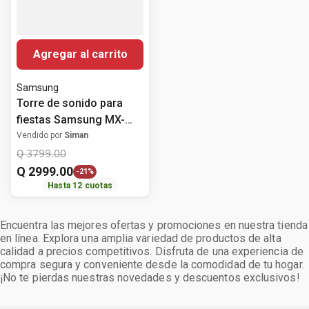
Agregar al carrito
Samsung
Torre de sonido para
fiestas Samsung MX-
ST50F de 240 W
Vendido por
Siman
Q
3799
.
00
Q
2999
.
00
-
21%
Hasta
12
cuotas
Encuentra las mejores ofertas y promociones en nuestra tienda
en línea. Explora una amplia variedad de productos de alta
calidad a precios competitivos. Disfruta de una experiencia de
compra segura y conveniente desde la comodidad de tu hogar.
¡No te pierdas nuestras novedades y descuentos exclusivos!