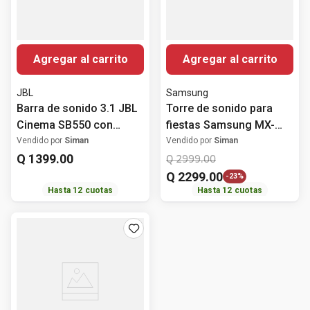
Agregar al carrito
Agregar al carrito
JBL
Samsung
Barra de sonido 3.1 JBL
Torre de sonido para
Cinema SB550 con
fiestas Samsung MX-
subwoofer 250 Watts
ST40F de 160 W
Vendido por
Siman
Vendido por
Siman
Q
1399
.
00
Q
2999
.
00
Q
2299
.
00
-
23%
Hasta
12
cuotas
Hasta
12
cuotas