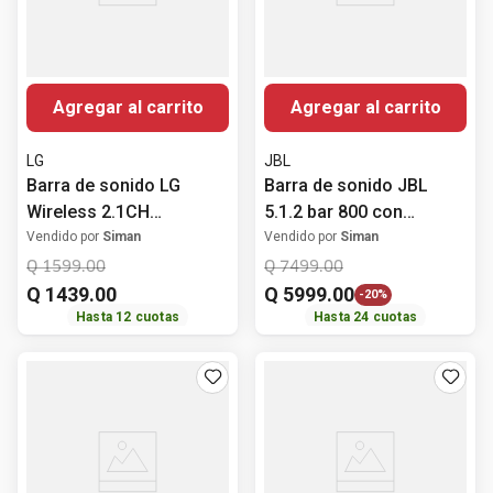
Agregar al carrito
Agregar al carrito
LG
JBL
Barra de sonido LG
Barra de sonido JBL
Wireless 2.1CH
5.1.2 bar 800 con
160Watts con
subwoofer 720w
Vendido por
Siman
Vendido por
Siman
subwoofer inalámbrico
Q
1599
.
00
Q
7499
.
00
Q
1439
.
00
Q
5999
.
00
-
20%
Hasta
12
cuotas
Hasta
24
cuotas