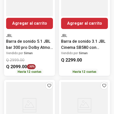
Agregar al carrito
Agregar al carrito
JBL
JBL
Barra de sonido 5.1 JBL
Barra de sonido 3.1 JBL
bar 300 pro Dolby Atmos
Cinema SB580 con
260 Watts
subwoofer 440Watts
Vendido por
Siman
Vendido por
Siman
Q
2299
.
00
Q
2999
.
00
Q
2099
.
00
-
30%
Hasta
12
cuotas
Hasta
12
cuotas