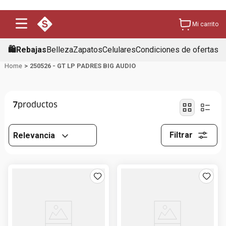
Mi carrito
🛍️Rebajas
Belleza
Zapatos
Celulares
Condiciones de ofertas
250526 - GT LP PADRES BIG AUDIO
7
Filtrar
Relevancia