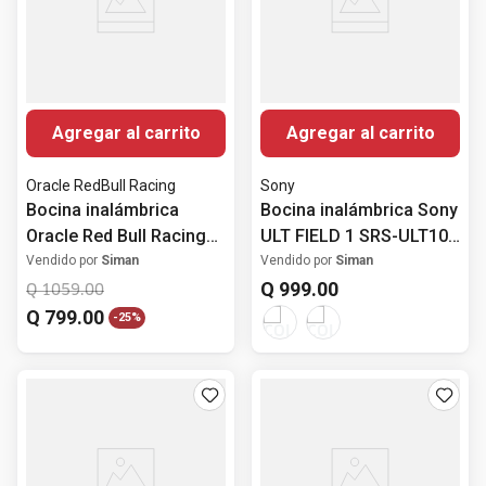
Agregar al carrito
Agregar al carrito
Oracle RedBull Racing
Sony
Bocina inalámbrica
Bocina inalámbrica Sony
Oracle Red Bull Racing
ULT FIELD 1 SRS-ULT10
30Watts
portátil IP67
Vendido por
Siman
Vendido por
Siman
Q
999
.
00
Q
1059
.
00
Q
799
.
00
-
25%