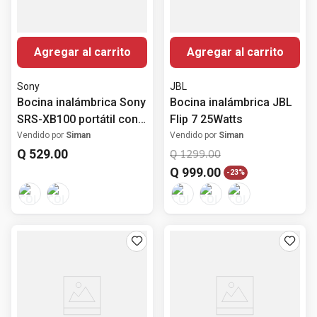
Agregar al carrito
Agregar al carrito
Sony
JBL
Bocina inalámbrica Sony
Bocina inalámbrica JBL
SRS-XB100 portátil con
Flip 7 25Watts
Bluetooth
Vendido por
Siman
Vendido por
Siman
Q
529
.
00
Q
1299
.
00
Q
999
.
00
-
23%