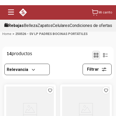
Mi carrito
🛍️Rebajas
Belleza
Zapatos
Celulares
Condiciones de ofertas
250526 - SV LP PADRES BOCINAS PORTÁTILES
14
Filtrar
Relevancia