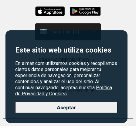
Guatemala | Q
Este sitio web utiliza cookies
SIMAN CORPORATIVO
+
En siman.com utilizamos cookies y recopilamos
ciertos datos personales para mejorar tu
Quiénes Somos
experiencia de navegación, personalizar
PROGRAMAS
+
contenidos y analizar el uso del sitio. Al
Visión y Misión
continuar navegando, aceptas nuestra
Política
Monedero
SERVICIO AL CLIENTE
+
de Privacidad y Cookies
Historia
Certificados de Regalo
Sucursales
Preguntas Frecuentes
EVENTOS
+
Aceptar
Siman PRO
Servicios
Política de devoluciones y garantías
Credisiman
Rebajas
Empleos Siman
Contáctenos
Seguridad del sitio