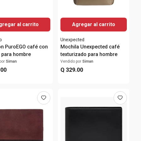
gregar al carrito
Agregar al carrito
o
Unexpected
ón PuroEGO café con
Mochila Unexpected café
a para hombre
texturizado para hombre
por
Siman
Vendido por
Siman
.
00
Q
329
.
00