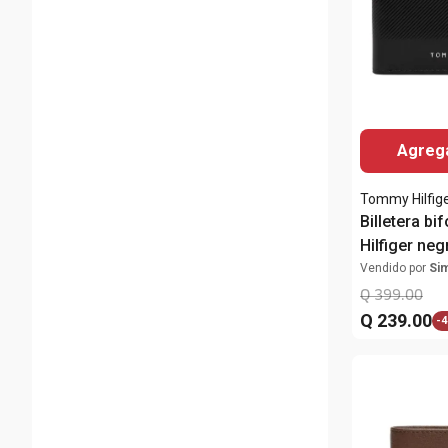
Agrega
Tommy Hilfig
Billetera b
Hilfiger ne
texturizada
Vendido por
Si
Q
399
.
00
Q
239
.
00
-
4