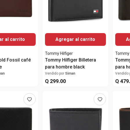
r al carrito
Agregar al carrito
A
Tommy Hilfiger
Tommy H
fold Fossil café
Tommy Hilfiger Billetera
Tommy 
e
para hombre black
para h
man
Vendido por
Siman
Vendido 
Q
299
.
00
Q
479