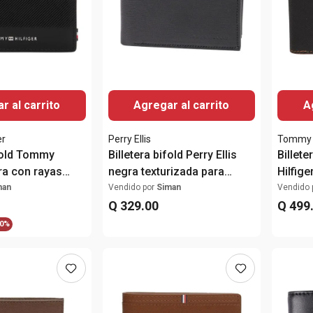
r al carrito
Agregar al carrito
A
er
Perry Ellis
Tommy H
ifold Tommy
Billetera bifold Perry Ellis
Billet
gra con rayas
negra texturizada para
Hilfige
s para hombre
hombre
para 
man
Vendido por
Siman
Vendido 
Q
329
.
00
Q
499
0%