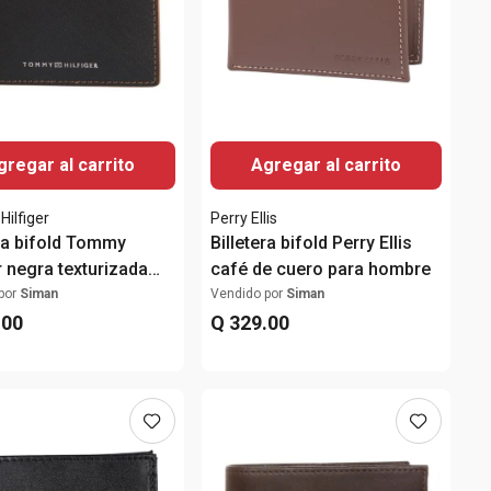
gregar al carrito
Agregar al carrito
ilfiger
Perry Ellis
era bifold Tommy
Billetera bifold Perry Ellis
r negra texturizada
café de cuero para hombre
hombre
por
Siman
Vendido por
Siman
.
00
Q
329
.
00