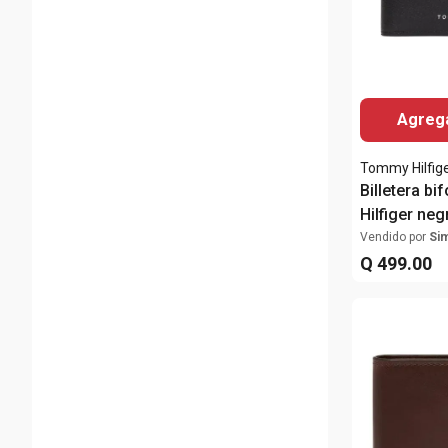
44
(
9
)
46
(
3
)
48
(
3
)
50
(
3
)
Agrega
Mostrar 6 más
Tommy Hilfig
Billetera b
Hilfiger neg
para hombr
Vendido por
Si
Q
499
.
00