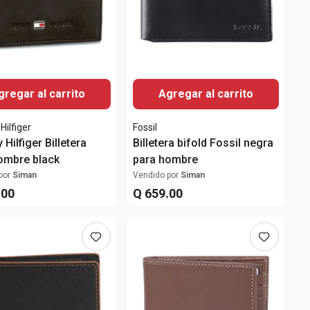
gregar al carrito
Agregar al carrito
ilfiger
Fossil
Hilfiger Billetera
Billetera bifold Fossil negra
ombre black
para hombre
por
Siman
Vendido por
Siman
.
00
Q
659
.
00