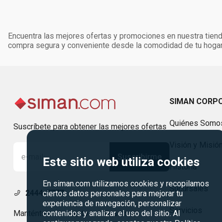
Encuentra las mejores ofertas y promociones en nuestra tienda
compra segura y conveniente desde la comodidad de tu hogar
SIMAN CORP
Quiénes Somo
Suscríbete para obtener las mejores ofertas
Visión y Misió
Suscribirme
Este sitio web utiliza cookies
Historia
En siman.com utilizamos cookies y recopilamos
Sucursales
2444-7777
ciertos datos personales para mejorar tu
experiencia de navegación, personalizar
Servicios
Manténte en contacto con nosotros
contenidos y analizar el uso del sitio. Al