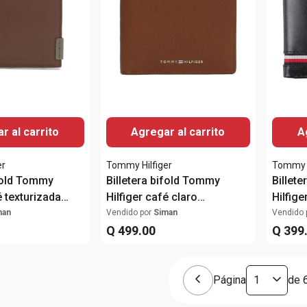
r al carrito
Agregar al carrito
A
er
Tommy Hilfiger
Tommy H
ifold Tommy
Billetera bifold Tommy
Billet
é texturizada
Hilfiger café claro
Hilfige
e
texturizada para hombre
para 
man
Vendido por
Siman
Vendido 
Q
499
.
00
Q
399
Página
de