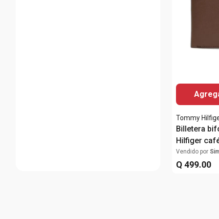
Agrega
Tommy Hilfig
Billetera b
Hilfiger caf
para hombr
Vendido por
Si
Q
499
.
00