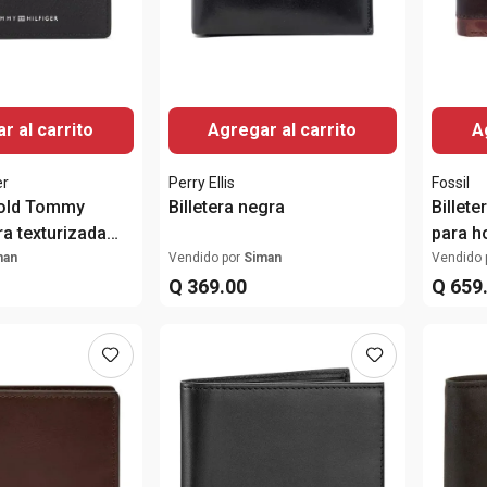
r al carrito
Agregar al carrito
A
er
Perry Ellis
Fossil
ifold Tommy
Billetera negra
Billete
ra texturizada
para 
e
man
Vendido por
Siman
Vendido 
Q
369
.
00
Q
659