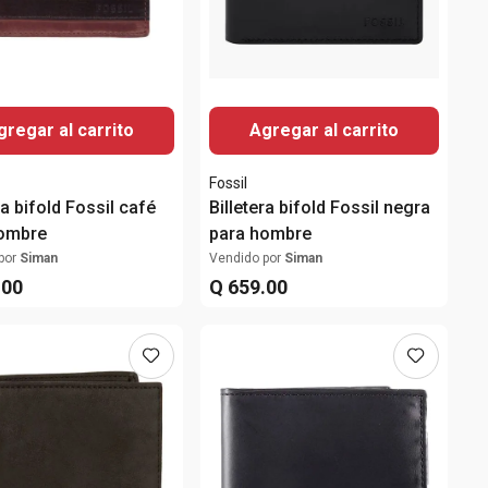
gregar al carrito
Agregar al carrito
Fossil
ra bifold Fossil café
Billetera bifold Fossil negra
hombre
para hombre
por
Siman
Vendido por
Siman
.
00
Q
659
.
00