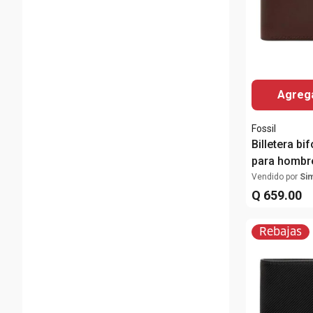
Agrega
Fossil
Billetera bi
para hombr
Vendido por
Si
Q
659
.
00
Rebajas