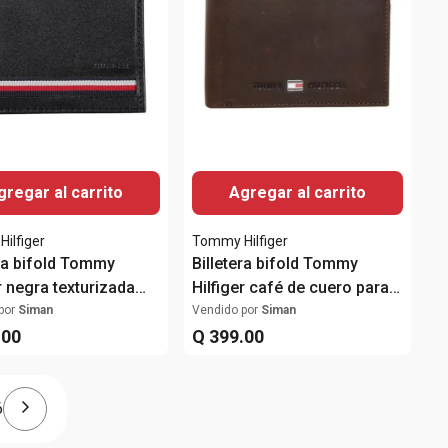
gregar al carrito
Agregar al carrito
ilfiger
Tommy Hilfiger
era bifold Tommy
Billetera bifold Tommy
r negra texturizada
Hilfiger café de cuero para
hombre
hombre
por
Siman
Vendido por
Siman
.
00
Q
399
.
00
6