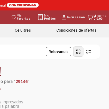
Mis
Mis
Mi carrito
Inicia sesión
Favoritos
Pedidos
Q 0.00
Celulares
Condiciones de ofertas
Relevancia
!
o para "
29146
"
?
s ingresados
ola palabra