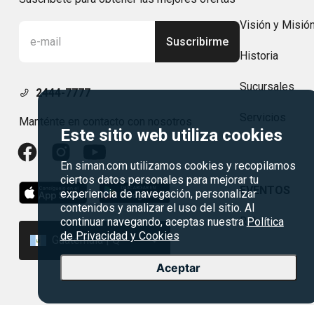
Visión y Misió
Suscribirme
Historia
Sucursales
2444-7777
Servicios
Manténte en contacto con nosotros
Este sitio web utiliza cookies
En siman.com utilizamos cookies y recopilamos
ciertos datos personales para mejorar tu
EVENTOS
experiencia de navegación, personalizar
contenidos y analizar el uso del sitio. Al
Rebajas
continuar navegando, aceptas nuestra
Política
de Privacidad y Cookies
Guatemala | Q
Aceptar