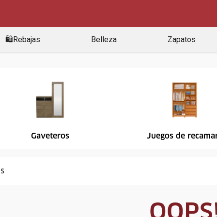
🛍️Rebajas
Belleza
Zapatos
Gaveteros
Juegos de recama
OOPS