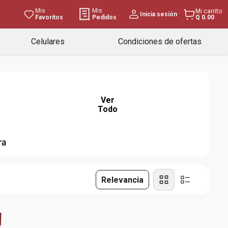
Mis
Mis
Mi carrito
Inicia sesión
Favoritos
Pedidos
Q 0.00
Celulares
Condiciones de ofertas
Ver
Todo
ra
Relevancia
!