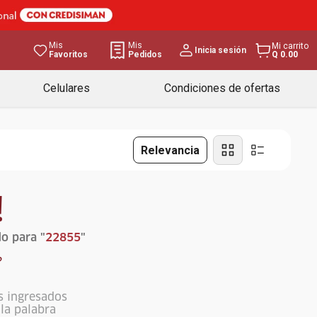
Mis
Mis
Mi carrito
Inicia sesión
Favoritos
Pedidos
Q 0.00
Celulares
Condiciones de ofertas
Relevancia
!
o para "
22855
"
?
s ingresados
ola palabra