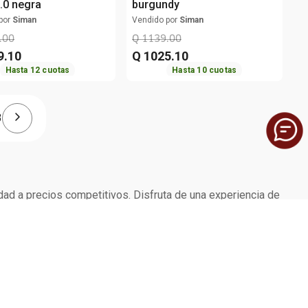
3.0 negra
burgundy
por
Siman
Vendido por
Siman
.
00
Q
1139
.
00
9
.
10
Q
1025
.
10
Hasta
12
cuotas
Hasta
10
cuotas
3
dad a precios competitivos. Disfruta de una experiencia de
SERVICIO AL CLIENTE