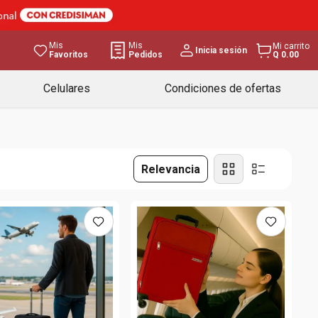
Mis
Mis
Mi carrito
Inicia sesión
Favoritos
Pedidos
Q 0.00
Celulares
Condiciones de ofertas
Relevancia