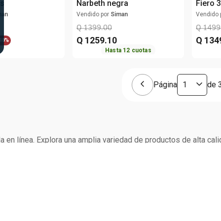
is
Narbeth negra
Fiero 
man
Vendido por
Siman
Vendido 
Q
1399
.
00
Q
1499
Q
1259
.
10
Q
134
40%
Hasta
12
cuotas
Página
de
 en línea. Explora una amplia variedad de productos de alta cali
. ¡No te pierdas nuestras novedades y descuentos exclusivos!
ORATIVO
PROGRAMAS