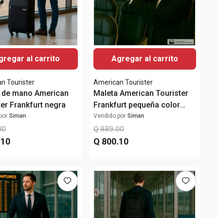
gregar al carrito
Agregar al carrito
n Tourister
American Tourister
 de mano American
Maleta American Tourister
ter Frankfurt negra
Frankfurt pequeña color
rojo
por
Siman
Vendido por
Siman
00
Q
889
.
00
.
10
Q
800
.
10