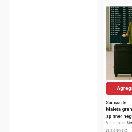
Agrega
Samsonite
Maleta gra
spinner neg
Vendido por
Si
Q
1499
.
00