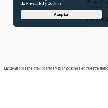
Stuttgart gr
de Privacidad y Cookies
Vendido por
Si
Q
1139
.
00
Aceptar
Q
683
.
00
-
Encuentra las mejores ofertas y promociones en nuestra tienda
compra segura y conveniente desde la comodidad de tu hogar
SIMAN CORP