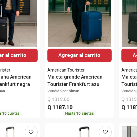
r al carrito
Agregar al carrito
A
rister
American Tourister
America
iana American
Maleta grande American
Maleta
rankfurt negra
Tourister Frankfurt azul
Touris
man
Vendido por
Siman
Vendido 
Q
1319
.
00
Q
1319
Q
1187
.
10
Q
118
a
10
cuotas
Hasta
10
cuotas