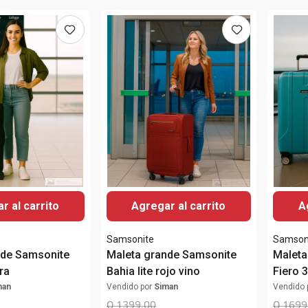
r al carrito
Agregar al carrito
A
Samsonite
Samson
nde Samsonite
Maleta grande Samsonite
Maleta
ra
Bahia lite rojo vino
Fiero 3
man
Vendido por
Siman
Vendido 
Q
1399
.
00
Q
1699