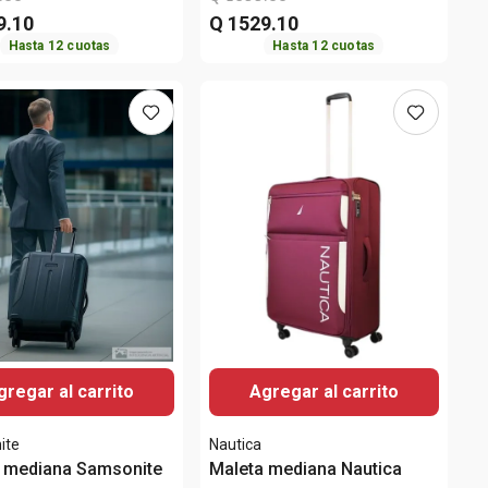
9
.
10
Q
1529
.
10
Hasta
12
cuotas
Hasta
12
cuotas
gregar al carrito
Agregar al carrito
ite
Nautica
 mediana Samsonite
Maleta mediana Nautica