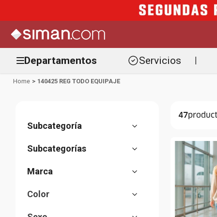
Departamentos
Servicios
|
140425 REG TODO EQUIPAJE
47
Viaje
(
47
)
Maletas
(
47
)
Samsonite
(
27
)
Color
American Tourister
(
6
)
Negro
(
15
)
Sexo