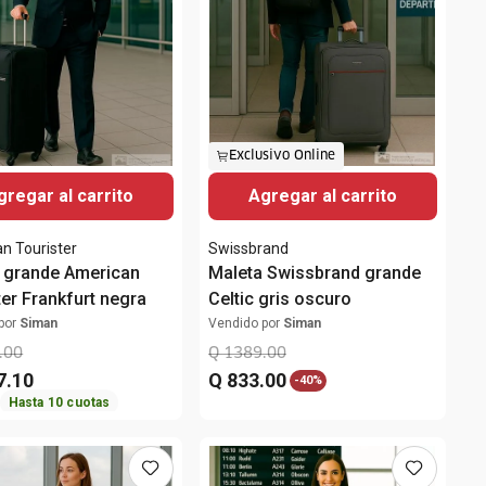
Exclusivo Online
gregar al carrito
Agregar al carrito
n Tourister
Swissbrand
 grande American
Maleta Swissbrand grande
ter Frankfurt negra
Celtic gris oscuro
por
Siman
Vendido por
Siman
.
00
Q
1389
.
00
7
.
10
Q
833
.
00
-
40%
Hasta
10
cuotas