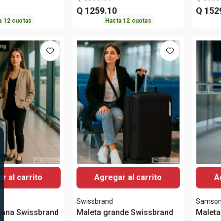
Q
1259
.
10
Q
152
a
12
cuotas
Hasta
12
cuotas
r al carrito
Agregar al carrito
A
Swissbrand
Samson
iana Swissbrand
Maleta grande Swissbrand
Maleta