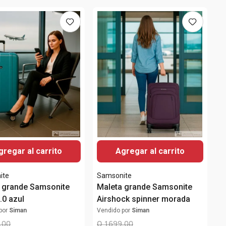
gregar al carrito
Agregar al carrito
ite
Samsonite
 grande Samsonite
Maleta grande Samsonite
.0 azul
Airshock spinner morada
por
Siman
Vendido por
Siman
.
00
Q
1699
.
00