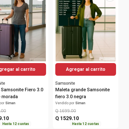
gregar al carrito
Agregar al carrito
ite
Samsonite
 Samsonite Fiero 3.0
Maleta grande Samsonite
e morada
fiero 3.0 negra
por
Siman
Vendido por
Siman
.
00
Q
1699
.
00
9
.
10
Q
1529
.
10
Hasta
12
cuotas
Hasta
12
cuotas