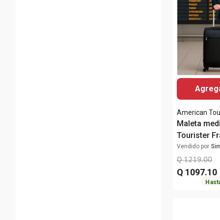
Agrega
American Tou
Maleta med
Tourister F
Vendido por
Si
Q
1219
.
00
Q
1097
.
10
Hast