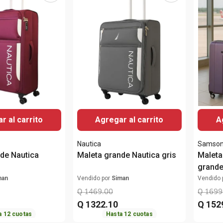
r al carrito
Agregar al carrito
A
Nautica
Samson
de Nautica
Maleta grande Nautica gris
Maleta
grand
man
Vendido por
Siman
Vendido 
Q
1469
.
00
Q
1699
Q
1322
.
10
Q
152
a
12
cuotas
Hasta
12
cuotas