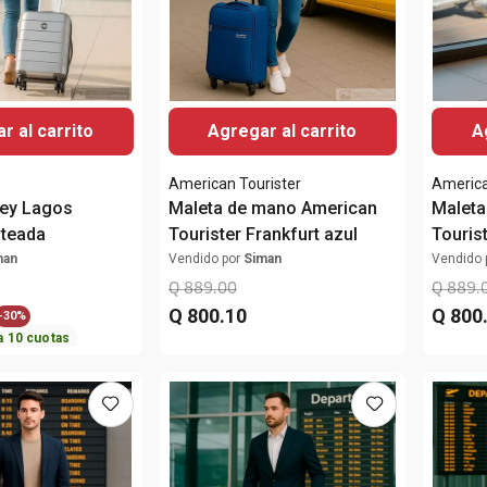
r al carrito
Agregar al carrito
A
American Tourister
America
sey Lagos
Maleta de mano American
Maleta
ateada
Tourister Frankfurt azul
Touris
man
Vendido por
Siman
Vendido 
Q
889
.
00
Q
889
.
Q
800
.
10
Q
800
-
30%
a
10
cuotas