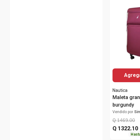
Agrega
Nautica
Maleta gran
burgundy
Vendido por
Si
Q
1469
.
00
Q
1322
.
10
Hast