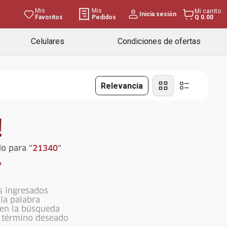
Mis
Mis
Mi carrito
Inicia sesión
Favoritos
Pedidos
Q 0.00
Celulares
Condiciones de ofertas
Relevancia
!
o para "
21340
"
?
s ingresados
ola palabra
 en la búsqueda
l término deseado